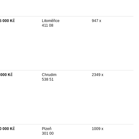
5 000 Kč
Litoměřice
947 x
411 08
 000 Kč
Chrudim
2349 x
538 51
0 000 Kč
Plzeň
1009 x
301 00