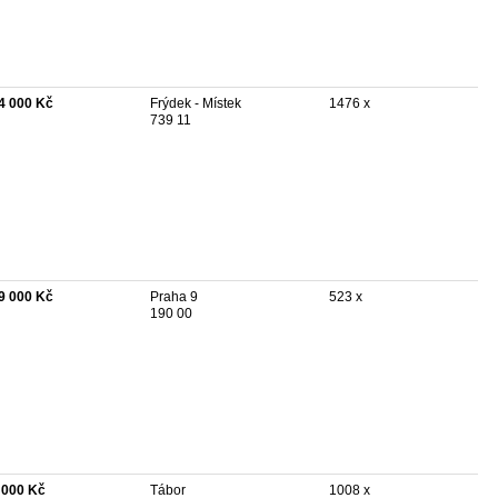
4 000 Kč
Frýdek - Místek
1476 x
739 11
9 000 Kč
Praha 9
523 x
190 00
 000 Kč
Tábor
1008 x