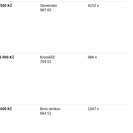
 500 Kč
Slovensko
4152 x
987 65
6 000 Kč
Kroměříž
986 x
769 01
 000 Kč
Brno venkov
1047 x
664 51