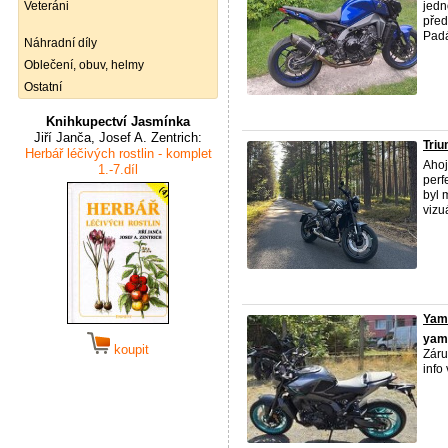
Veteráni
jedn
před
Padá
Náhradní díly
Oblečení, obuv, helmy
Ostatní
Knihkupectví Jasmínka
Jiří Janča, Josef A. Zentrich:
Triu
Herbář léčivých rostlin - komplet
Ahoj
1.-7.díl
perf
byl 
vizu
Yama
yam
koupit
Zár
info 