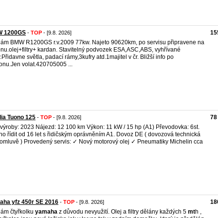
 1200GS
15
-
TOP
- [9.8. 2026]
ám BMW R1200GS r.v.2009 77kw. Najeto 90620km, po servisu připravene na
nu.olej+filtry+ kardan. Stavitelný podvozek ESA,ASC,ABS, vyhřívané
y.Přidavne světla, padací rámy,3kufry atd.1majitel v čr. Bližší info po
fonu.Jen volat.420705005 ...
lia Tuono 125
78
-
TOP
- [9.8. 2026]
výroby: 2023 Nájezd: 12 100 km Výkon: 11 kW / 15 hp (A1) Převodovka: 6st.
o řídit od 16 let s řidičským oprávněním A1. Dovoz DE ( dovozová technická
omluvě ) Provedený servis: ✓ Nový motorový olej ✓ Pneumatiky Michelin cca
aha yfz 450r SE 2016
18
-
TOP
- [9.8. 2026]
ám čtyřkolku
yamaha
z důvodu nevyužití. Olej a filtry dělány každých 5
mt
h ,