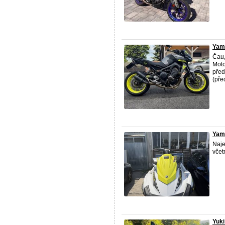
Yam
Čau,
Moto
před
(pře
Yam
Naje
včet
Yuki