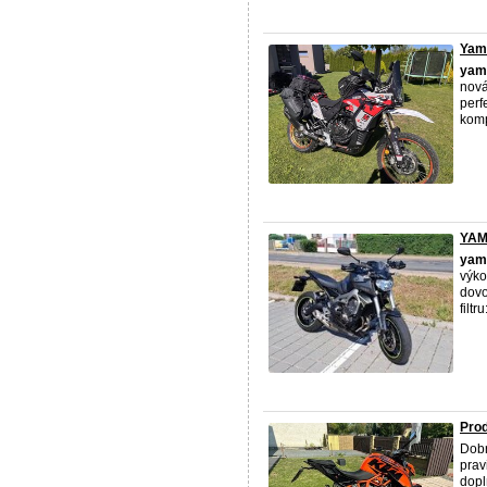
Yama
yam
nová
perf
komp
YAMA
yam
výko
dovo
filtr
Pro
Dobr
prav
dopl