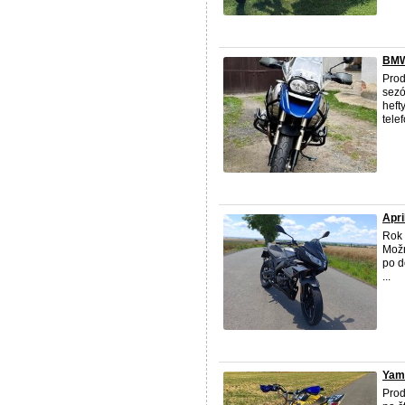
BMW
Prod
sezó
heft
tele
Apri
Rok 
Možn
po d
...
Yam
Prod