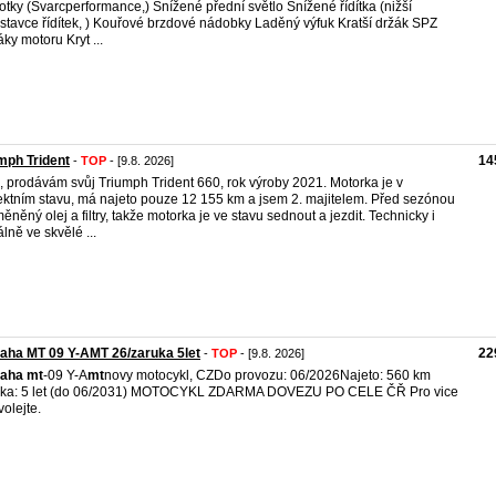
otky (Švarcperformance,) Snížené přední světlo Snížené řídítka (nižší
stavce řídítek, ) Kouřové brzdové nádobky Laděný výfuk Kratší držák SPZ
ky motoru Kryt ...
mph Trident
14
-
TOP
- [9.8. 2026]
, prodávám svůj Triumph Trident 660, rok výroby 2021. Motorka je v
ektním stavu, má najeto pouze 12 155 km a jsem 2. majitelem. Před sezónou
měněný olej a filtry, takže motorka je ve stavu sednout a jezdit. Technicky i
álně ve skvělé ...
ha MT 09 Y-AMT 26/zaruka 5let
22
-
TOP
- [9.8. 2026]
aha
mt
-09 Y-A
mt
​novy motocykl, CZ ​Do provozu: 06/2026 ​Najeto: 560 km ​
uka: 5 let (do 06/2031) MOTOCYKL ZDARMA DOVEZU PO CELE ČŘ Pro vice
volejte.