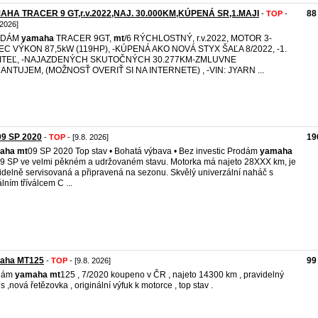
AHA TRACER 9 GT,r.v.2022,NAJ. 30.000KM,KÚPENÁ SR,1.MAJI
88
-
TOP
-
 2026]
EDÁM
yamaha
TRACER 9GT,
mt
/6 RÝCHLOSTNÝ, r.v.2022, MOTOR 3-
EC VÝKON 87,5kW (119HP), -KÚPENÁ AKO NOVÁ STYX ŠAĽA 8/2022, -1.
ITEĽ, -NAJAZDENÝCH SKUTOČNÝCH 30.277KM-ZMLUVNE
ANTUJEM, (MOŽNOSŤ OVERIŤ SI NA INTERNETE) , -VIN: JYARN ...
09 SP 2020
19
-
TOP
- [9.8. 2026]
aha
mt
09 SP 2020 Top stav • Bohatá výbava • Bez investic Prodám
yamaha
9 SP ve velmi pěkném a udržovaném stavu. Motorka má najeto 28XXX km, je
idelně servisovaná a připravená na sezonu. Skvělý univerzální naháč s
álním tříválcem C ...
aha MT125
99
-
TOP
- [9.8. 2026]
dám
yamaha
mt
125 , 7/2020 koupeno v ČR , najeto 14300 km , pravidelný
is ,nová řetězovka , originální výfuk k motorce , top stav .