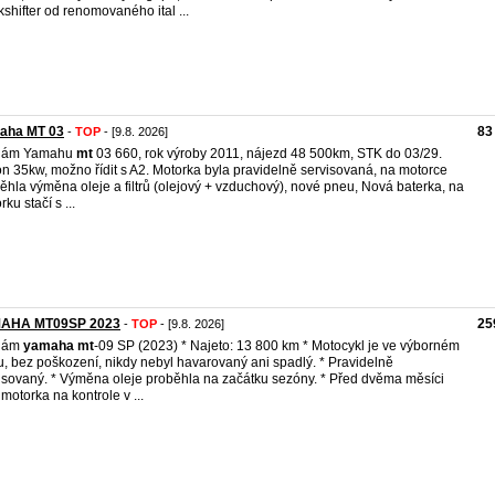
kshifter od renomovaného ital ...
aha MT 03
83
-
TOP
- [9.8. 2026]
dám Yamahu
mt
03 660, rok výroby 2011, nájezd 48 500km, STK do 03/29.
n 35kw, možno řídit s A2. Motorka byla pravidelně servisovaná, na motorce
ěhla výměna oleje a filtrů (olejový + vzduchový), nové pneu, Nová baterka, na
ku stačí s ...
AHA MT09SP 2023
25
-
TOP
- [9.8. 2026]
dám
yamaha
mt
-09 SP (2023) * Najeto: 13 800 km * Motocykl je ve výborném
u, bez poškození, nikdy nebyl havarovaný ani spadlý. * Pravidelně
isovaný. * Výměna oleje proběhla na začátku sezóny. * Před dvěma měsíci
 motorka na kontrole v ...