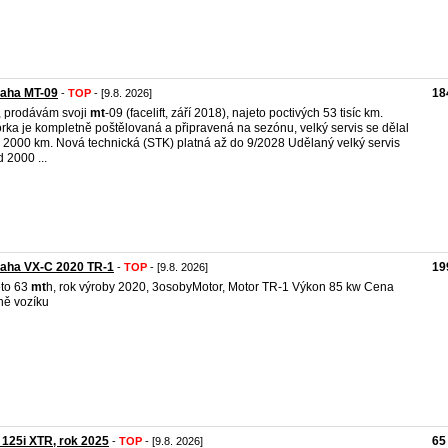
aha MT-09
18
-
TOP
- [9.8. 2026]
 prodávám svoji
mt
-09 (facelift, září 2018), najeto poctivých 53 tisíc km.
rka je kompletně poštělovaná a připravená na sezónu, velký servis se dělal
 2000 km. Nová technická (STK) platná až do 9/2028 Udělaný velký servis
d 2000 ...
aha VX-C 2020 TR-1
19
-
TOP
- [9.8. 2026]
to 63
mt
h, rok výroby 2020, 3osobyMotor, Motor TR-1 Výkon 85 kw Cena
ně vozíku
 125i XTR, rok 2025
65
-
TOP
- [9.8. 2026]