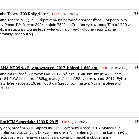
ha Tenere 700 Rally,Nitron
33
-
TOP
- [9.8. 2026]
aha
Tenere 700 (T7) – Připravená na pořádné dobrodružství! Koupena jako
 v Pemm BM červen 2024, najeto 7523 km ​Prodám vymazlenou Ténéré 700 v
ektním stavu a s tou nejlepší výbavou na offroad i dlouhé cesty. Žádné
romisy, sednout a j ...
HA MT 09 šedá, v provozu od: 2017. Nájezd 11600 km.
15
-
TOP
- [9.8. 2026]
aha
mt
09 šedá, v provozu od: 2017. Nájezd 11600 km.
mt
-09 = 850ccm,
n: 84,6 kW, hmotnost: 188kg, málo jetá, bez ABS, v provozu od: 2017. Byl to
z z Itálie v roce 2019, při 7000 km (předchozí majitel). Výměna oleje a ol.
u: v 1000 ...
dám KTM Superduke 1290 R 2015
15
-
TOP
- [9.8. 2026]
ý den, prodám KTM Superduke 1290 vyrobený v roce 2015. Motocykl je
idelně servisovaný a v bezvadném stavu. Na motorce je mnoho karbonových
ňků, včetně vyhřívaných gripů, zalamovacích páček a oboustranný