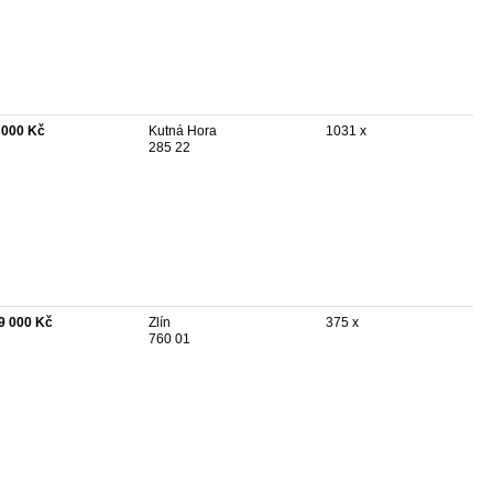
 000 Kč
Kutná Hora
1031 x
285 22
9 000 Kč
Zlín
375 x
760 01