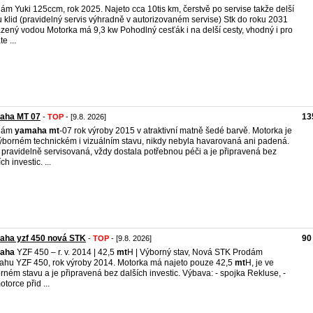
ám Yuki 125ccm, rok 2025. Najeto cca 10tis km, čerstvě po servise takže delší
 klid (pravidelný servis výhradně v autorizovaném servise) Stk do roku 2031
zený vodou Motorka má 9,3 kw Pohodlný cesťák i na delší cesty, vhodný i pro
e ...
aha MT 07
13
-
TOP
- [9.8. 2026]
dám
yamaha
mt
-07 rok výroby 2015 v atraktivní matně šedé barvě. Motorka je
ýborném technickém i vizuálním stavu, nikdy nebyla havarovaná ani padená.
 pravidelně servisovaná, vždy dostala potřebnou péči a je připravená bez
ch investic. ...
aha yzf 450 nová STK
90
-
TOP
- [9.8. 2026]
aha
YZF 450 – r. v. 2014 | 42,5
mt
H | Výborný stav, Nová STK Prodám
hu YZF 450, rok výroby 2014. Motorka má najeto pouze 42,5
mt
H, je ve
rném stavu a je připravená bez dalších investic. Výbava: - spojka Rekluse, -
otorce přid ...