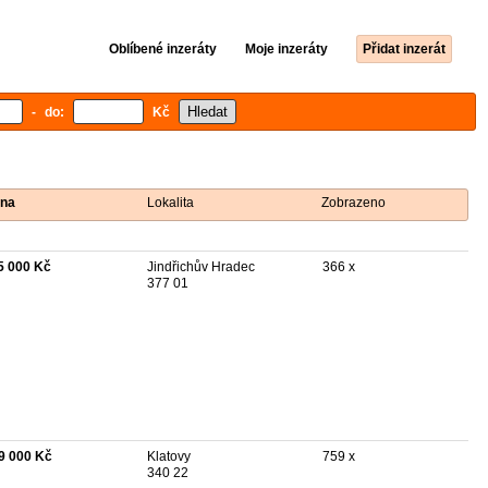
Oblíbené inzeráty
Moje inzeráty
Přidat inzerát
- do:
Kč
na
Lokalita
Zobrazeno
5 000 Kč
Jindřichův Hradec
366 x
377 01
9 000 Kč
Klatovy
759 x
340 22