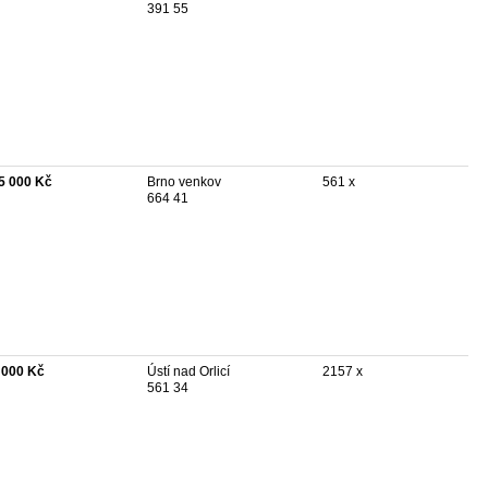
391 55
5 000 Kč
Brno venkov
561 x
664 41
 000 Kč
Ústí nad Orlicí
2157 x
561 34