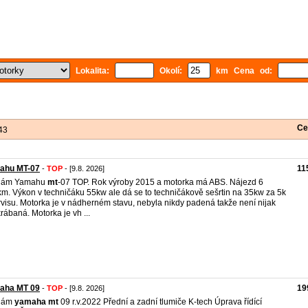
Lokalita:
Okolí:
km Cena od:
Ce
43
ahu MT-07
11
-
TOP
- [9.8. 2026]
dám Yamahu
mt
-07 TOP. Rok výroby 2015 a motorka má ABS. Nájezd 6
m. Výkon v techničáku 55kw ale dá se to techničákově sešrtin na 35kw za 5k
rvisu. Motorka je v nádherném stavu, nebyla nikdy padená takže není nijak
rábaná. Motorka je vh ...
aha MT 09
19
-
TOP
- [9.8. 2026]
dám
yamaha
mt
09 r.v.2022 Přední a zadní tlumiče K-tech Úprava řídící