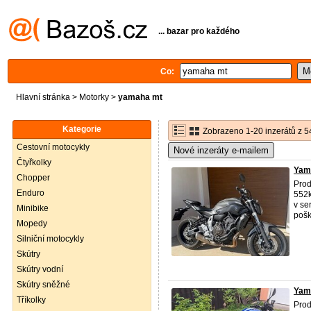
... bazar pro každého
Co:
Hlavní stránka
>
Motorky
>
yamaha mt
Kategorie
Zobrazeno 1-20 inzerátů z 5
Cestovní motocykly
Nové inzeráty e-mailem
Čtyřkolky
Yam
Chopper
Pro
Enduro
552k
v se
Minibike
pošk
Mopedy
Silniční motocykly
Skútry
Skútry vodní
Skútry sněžné
Yam
Tříkolky
Pro