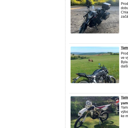
Prod
dobu
Chla
začát
Yam
Pro
ve v
Byla
další
Yam
yam
Yama
výbo
ke m