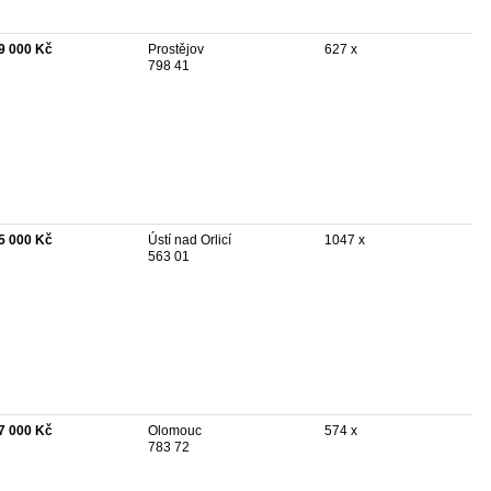
9 000 Kč
Prostějov
627 x
798 41
5 000 Kč
Ústí nad Orlicí
1047 x
563 01
7 000 Kč
Olomouc
574 x
783 72