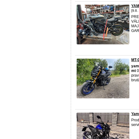
YAM
[9.8.
PR
VÁL
MAJ
GAR
MT-
yam
mt
0
prav
brut
Yam
Pro
serv