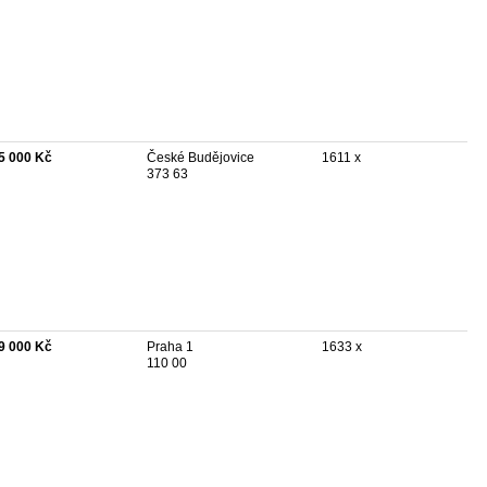
5 000 Kč
České Budějovice
1611 x
373 63
9 000 Kč
Praha 1
1633 x
110 00