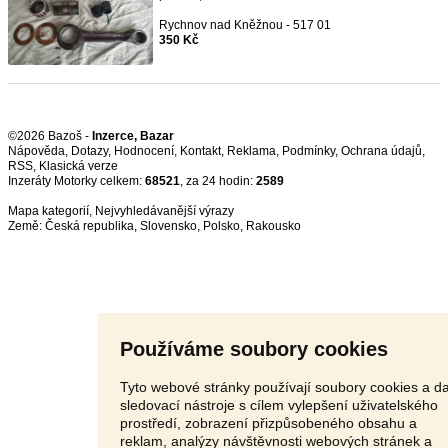
Rychnov nad Kněžnou - 517 01
350 Kč
©2026 Bazoš -
Inzerce, Bazar
Nápověda
,
Dotazy
,
Hodnocení
,
Kontakt
,
Reklama
,
Podmínky
,
Ochrana údajů
,
RSS
,
Inzeráty Motorky celkem:
68521
, za 24 hodin:
2589
Mapa kategorií
,
Nejvyhledávanější výrazy
Země:
Česká republika
,
Slovensko
,
Polsko
,
Rakousko
Používáme soubory cookies
Tyto webové stránky používají soubory cookies a da
sledovací nástroje s cílem vylepšení uživatelského
prostředí, zobrazení přizpůsobeného obsahu a
reklam, analýzy návštěvnosti webových stránek a