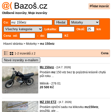
Přidat inzerát
Oblíbené inzeráty
,
Moje inzeráty
Co:
Lokalita:
Okolí:
km
Cena od:
- do:
Kč
Hlavní stránka
>
Motorky
>
mz 150etz
Cena
1-2 inzerátů z 2
Nové inzeráty e-mailem
Mz 150etz
- [14.7. 2026]
Prodám
mz
150 etz bez tp pojízdná krásně chytá
půl roku ...
Mělník - 276 01
20 500 Kč
MZ 150 ETZ
- [4.7. 2026]
Prodám ojniční sadu na klikovku
mz
150etz
,
použitá, ale ...