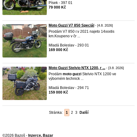
Písek - 397 01
79 000 Kč
Moto Guzzi V7 850 Speciál
- [4.8. 2026]
Prodám V7 850 r.v 2021 najeto 14xxxtis
km.Koupeno v čr ...
Mladá Boleslav - 293 01
169 000 Kč
Moto Guzzi Stelvio NTX 1200, r ...
- [3.8. 2026]
Prodám
moto
guzzi
Stelvio NTX 1200 ve
výborném technick ...
Mladá Boleslav - 294 71
159 000 Kč
Stránka:
1
2
3
Další
©2026 Bazoš -
Inzerce, Bazar