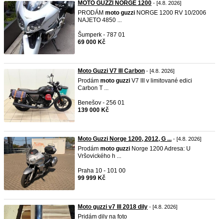
MOTO GUZZI NORGE 1200
- [4.8. 2026]
PRODÁM
moto
guzzi
NORGE 1200 RV 10/2006
NAJETO 4850 ...
Šumperk - 787 01
69 000 Kč
Moto Guzzi V7 III Carbon
- [4.8. 2026]
Prodám
moto
guzzi
V7 III v limitované edici
Carbon T ...
Benešov - 256 01
139 000 Kč
Moto Guzzi Norge 1200, 2012, G ...
- [4.8. 2026]
Prodám
moto
guzzi
Norge 1200 Adresa: U
Vršovického h ...
Praha 10 - 101 00
99 999 Kč
Moto guzzi v7 III 2018 dily
- [4.8. 2026]
Pridám dily na foto