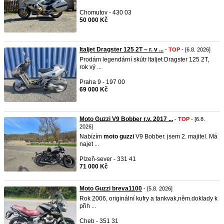
Chomutov - 430 03
50 000 Kč
Italjet Dragster 125 2T – r. v ...
-
TOP
- [6.8. 2026]
Prodám legendární skútr Italjet Dragster 125 2T,
rok vý ...
Praha 9 - 197 00
69 000 Kč
Moto Guzzi V9 Bobber r.v. 2017 ...
-
TOP
- [6.8.
2026]
Nabízím
moto
guzzi
V9 Bobber. jsem 2. majitel. Má
najet ...
Plzeň-sever - 331 41
71 000 Kč
Moto Guzzi breva1100
- [5.8. 2026]
Rok 2006, originální kufry a tankvak,něm.doklady k
přih ...
Cheb - 351 31