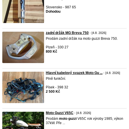
Slovensko - 987 65
Dohodou
zadní držák MG Breva 750
- [4.8. 2026]
Prodám zadní držák na moto guzzi Breva 750.
Plzeň - 330 27
800 Kč
Hlavní kabelový svazek Moto Gu ...
- [4.8. 2026]
Plně funkční.
Písek - 398 32
2 500 Kč
Moto Guzzi V65C
- [4.8. 2026]
Prodám
moto
guzzi
V65C rok výroby 1985, výkon
37kW. Pře ...