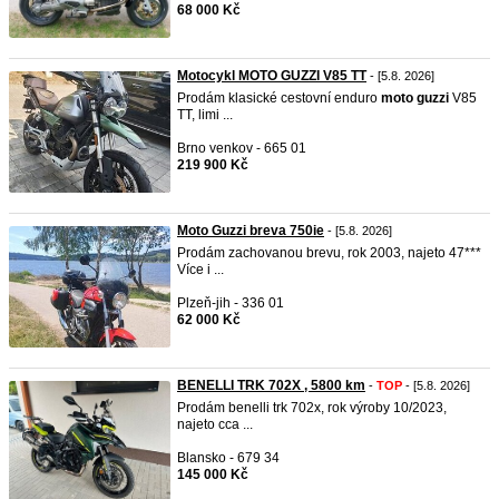
68 000 Kč
Motocykl MOTO GUZZI V85 TT
- [5.8. 2026]
Prodám klasické cestovní enduro
moto
guzzi
V85
TT, limi ...
Brno venkov - 665 01
219 900 Kč
Moto Guzzi breva 750ie
- [5.8. 2026]
Prodám zachovanou brevu, rok 2003, najeto 47***
Více i ...
Plzeň-jih - 336 01
62 000 Kč
BENELLI TRK 702X , 5800 km
-
TOP
- [5.8. 2026]
Prodám benelli trk 702x, rok výroby 10/2023,
najeto cca ...
Blansko - 679 34
145 000 Kč