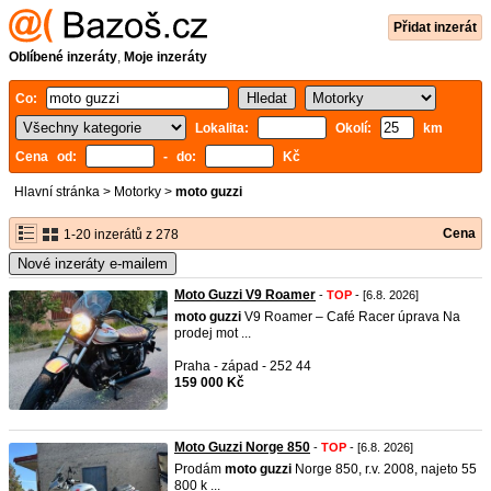
Přidat inzerát
Oblíbené inzeráty
,
Moje inzeráty
Co:
Lokalita:
Okolí:
km
Cena od:
- do:
Kč
Hlavní stránka
>
Motorky
>
moto guzzi
Cena
1-20 inzerátů z 278
Nové inzeráty e-mailem
Moto Guzzi V9 Roamer
-
TOP
- [6.8. 2026]
moto
guzzi
V9 Roamer – Café Racer úprava Na
prodej mot ...
Praha - západ - 252 44
159 000 Kč
Moto Guzzi Norge 850
-
TOP
- [6.8. 2026]
Prodám
moto
guzzi
Norge 850, r.v. 2008, najeto 55
800 k ...