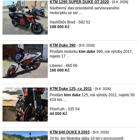
KTM 1290 SUPER DUKE GT 2020
- [9.8. 2026]
Nádherný stav pravidelně servisovaného
motocyklu se ser ...
Havlíčkův Brod - 582 52
199 000 Kč
KTM Duke 390
- [9.8. 2026]
Prodám motorku
ktm
duke
390, rok výroby 2017,
najeto 17 ...
Liberec - 460 06
100 000 Kč
KTM Duke 125, r.v. 2011
- [9.8. 2026]
Prodám
ktm
duke
125, rok výroby 2011, najeto 50
416 km. ...
Plzeň-jih - 335 54
44 000 Kč
KTM 640 DUKE II 2003
- [9.8. 2026]
24 tis. km Motorka stála 10 let v provozovně.