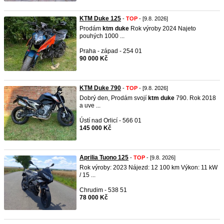
KTM Duke 125
-
TOP
- [9.8. 2026]
Prodám
ktm
duke
Rok výroby 2024 Najeto
pouhých 1000 ...
Praha - západ - 254 01
90 000 Kč
KTM Duke 790
-
TOP
- [9.8. 2026]
Dobrý den, Prodám svojí
ktm
duke
790. Rok 2018
a uve ...
Ústí nad Orlicí - 566 01
145 000 Kč
Aprilia Tuono 125
-
TOP
- [9.8. 2026]
Rok výroby: 2023 Nájezd: 12 100 km Výkon: 11 kW
/ 15 ...
Chrudim - 538 51
78 000 Kč