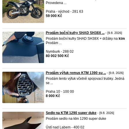
Provedena ...
Praha - východ - 281 63
59 000 Kč
Prodám boční kufry SHAD SH38X ...
- [9.8. 2026]
Prodám boční kufry SHAD SH38X + držáky na
ktm
Prodám ...
Nymburk - 288 02
80 002 500 Kč
Prodám výfuk remus KTM 1390 su ...
- [9.8. 2026]
Prodám tento výfuk včetně spojovací trubky. Jedná
se ...
Praha 10 - 100 00
8 000 Kč
Sedlo na KTM 1290 super duke
- [9.8. 2026]
Prodám sedlo na ktm 1290 super duke
Ústí nad Labem - 400 02