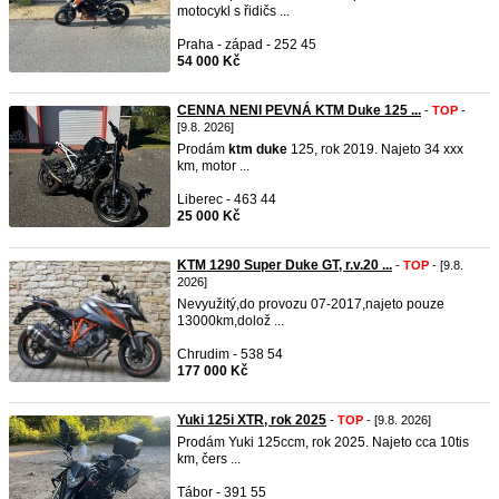
motocykl s řidičs ...
Praha - západ - 252 45
54 000 Kč
CENNA NENI PEVNÁ KTM Duke 125 ...
-
TOP
-
[9.8. 2026]
Prodám
ktm
duke
125, rok 2019. Najeto 34 xxx
km, motor ...
Liberec - 463 44
25 000 Kč
KTM 1290 Super Duke GT, r.v.20 ...
-
TOP
- [9.8.
2026]
Nevyužitý,do provozu 07-2017,najeto pouze
13000km,dolož ...
Chrudim - 538 54
177 000 Kč
Yuki 125i XTR, rok 2025
-
TOP
- [9.8. 2026]
Prodám Yuki 125ccm, rok 2025. Najeto cca 10tis
km, čers ...
Tábor - 391 55