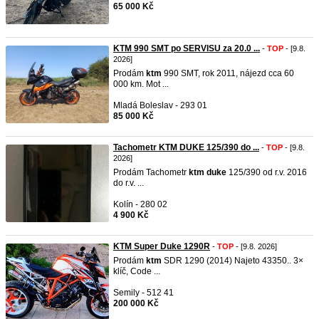
65 000 Kč
KTM 990 SMT po SERVISU za 20.0 ...
-
TOP
- [9.8.
2026]
Prodám
ktm
990 SMT, rok 2011, nájezd cca 60
000 km. Mot ...
Mladá Boleslav - 293 01
85 000 Kč
Tachometr KTM DUKE 125/390 do ...
-
TOP
- [9.8.
2026]
Prodám Tachometr
ktm
duke
125/390 od r.v. 2016
do r.v. ...
Kolín - 280 02
4 900 Kč
KTM Super Duke 1290R
-
TOP
- [9.8. 2026]
Prodám
ktm
SDR 1290 (2014) Najeto 43350.. 3×
klíč, Code ...
Semily - 512 41
200 000 Kč