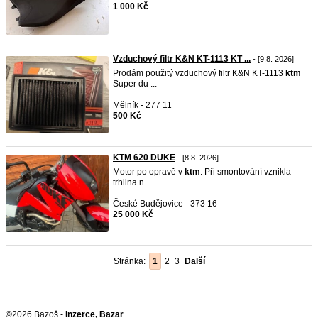
1 000 Kč
Vzduchový filtr K&N KT-1113 KT ...
- [9.8. 2026]
Prodám použitý vzduchový filtr K&N KT-1113
ktm
Super du ...
Mělník - 277 11
500 Kč
KTM 620 DUKE
- [8.8. 2026]
Motor po opravě v
ktm
. Při smontování vznikla
trhlina n ...
České Budějovice - 373 16
25 000 Kč
Stránka:
1
2
3
Další
©2026 Bazoš -
Inzerce, Bazar