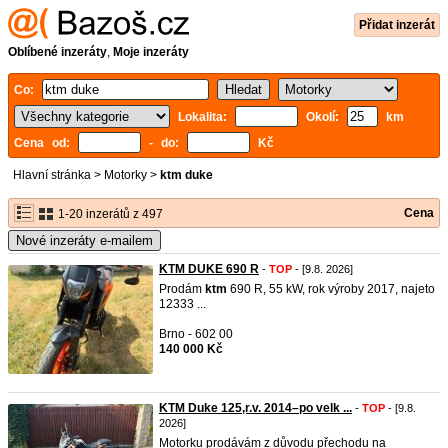
Přidat inzerát
Oblíbené inzeráty
,
Moje inzeráty
Co:
Lokalita:
Okolí:
km
Cena od:
- do:
Kč
Hlavní stránka
>
Motorky
>
ktm duke
Cena
1-20 inzerátů z 497
Nové inzeráty e-mailem
KTM DUKE 690 R
-
TOP
- [9.8. 2026]
Prodám
ktm
690 R, 55 kW, rok výroby 2017, najeto
12333 ...
Brno - 602 00
140 000 Kč
KTM Duke 125,r.v. 2014–po velk ...
-
TOP
- [9.8.
2026]
Motorku prodávám z důvodu přechodu na