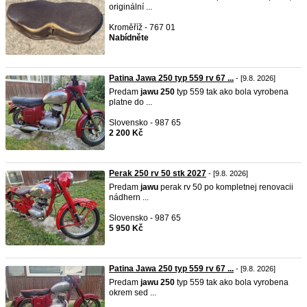
originální ...
Kroměříž - 767 01
Nabídněte
Patina Jawa 250 typ 559 rv 67 ...
- [9.8. 2026]
Predam
jawu
250
typ 559 tak ako bola vyrobena
platne do ...
Slovensko - 987 65
2 200 Kč
Perak 250 rv 50 stk 2027
- [9.8. 2026]
Predam
jawu
perak rv 50 po kompletnej renovacii
nádhern ...
Slovensko - 987 65
5 950 Kč
Patina Jawa 250 typ 559 rv 67 ...
- [9.8. 2026]
Predam
jawu
250
typ 559 tak ako bola vyrobena
okrem sed ...