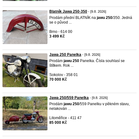
Blatník Jawa 250-350
- [9.8. 2026]
Prodám přední BLATNÍK na
jawu
250
/350. Jedná
se o původ ...
Brno - 614 00
3 499 Kč
Jawa 250 Panelka
- [9.8. 2026]
Prodám
jawu
250
Panelka. Čísla souhlasí se
štítkem. Rok ...
Sokolov - 358 01
70 000 Kč
Jawa 250/559 Panelka
- [9.8. 2026]
Prodám
jawu
250
/559 Panelku v pěkném stavu,
nelakován ...
Litoměřice - 411 47
85 000 Kč