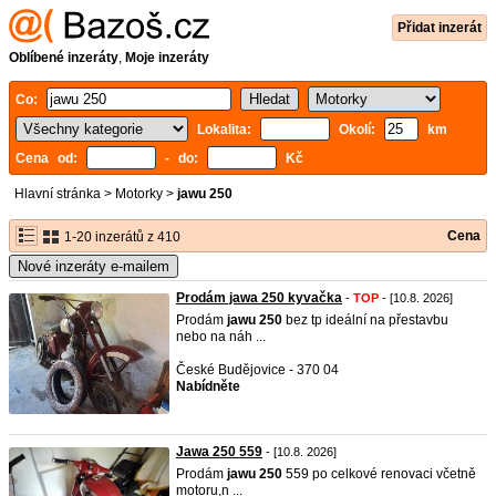
Přidat inzerát
Oblíbené inzeráty
,
Moje inzeráty
Co:
Lokalita:
Okolí:
km
Cena od:
- do:
Kč
Hlavní stránka
>
Motorky
>
jawu 250
Cena
1-20 inzerátů z 410
Nové inzeráty e-mailem
Prodám jawa 250 kyvačka
-
TOP
- [10.8. 2026]
Prodám
jawu
250
bez tp ideální na přestavbu
nebo na náh ...
České Budějovice - 370 04
Nabídněte
Jawa 250 559
- [10.8. 2026]
Prodám
jawu
250
559 po celkové renovaci včetně
motoru,n ...