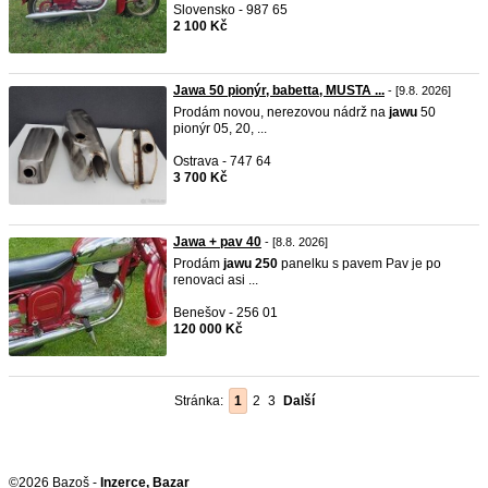
Slovensko - 987 65
2 100 Kč
Jawa 50 pionýr, babetta, MUSTA ...
- [9.8. 2026]
Prodám novou, nerezovou nádrž na
jawu
50
pionýr 05, 20, ...
Ostrava - 747 64
3 700 Kč
Jawa + pav 40
- [8.8. 2026]
Prodám
jawu
250
panelku s pavem Pav je po
renovaci asi ...
Benešov - 256 01
120 000 Kč
Stránka:
1
2
3
Další
©2026 Bazoš -
Inzerce, Bazar