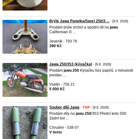
Brýle Jawa Panelka/Sport 250/3 ...
- [9.8. 2026]
Prodám brýle vrchní a spodní díl na
jawu
Californian či ...
Jeseník - 793 76
390 Kč
Jawa 250/353 (kývačka)
- [9.8. 2026]
Prodám
jawu
250
Kývačku bez papírů, v minulosti
prestav ...
Vsetín - 756 21
5 000 Kč
Soubor dílů Jawa
-
TOP
- [9.8. 2026]
Prodám díly na
jawu
250
/353 Přední kolo 500
Zadní kol ...
Chrudim - 538 07
V textu