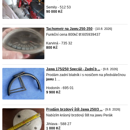
Semily - 512 53
90 000 Kč
Tachometr na Jawu 250-350
- [10.8. 2026]
Funkční cena 800kč tlf.605939437
Karviná - 735 32
800 Kč
Jawa 175/250 Speciál - Zadní b ...
- [9.8. 2026]
Prodám zadní blatník i s nosičem na předválečnou
jawu
1 ...
Hodonín - 695 01
9 900 Kč
Prodám brzdový štít Jawa 250/3 ...
- [9.8. 2026]
Nabízím krásný brzdový štít na jawu Perák
Jihlava - 588 27
1 000 Kč