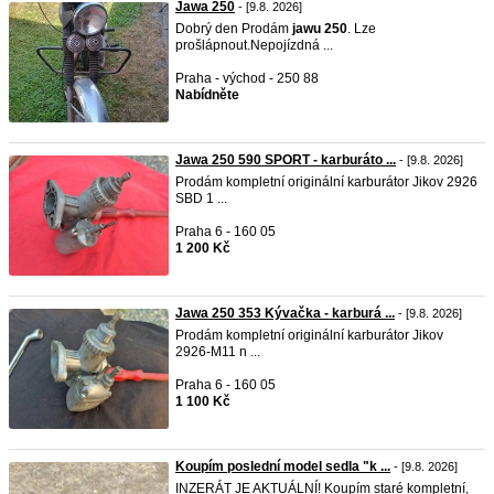
Jawa 250
- [9.8. 2026]
Dobrý den Prodám
jawu
250
. Lze
prošlápnout.Nepojízdná ...
Praha - východ - 250 88
Nabídněte
Jawa 250 590 SPORT - karburáto ...
- [9.8. 2026]
Prodám kompletní originální karburátor Jikov 2926
SBD 1 ...
Praha 6 - 160 05
1 200 Kč
Jawa 250 353 Kývačka - karburá ...
- [9.8. 2026]
Prodám kompletní originální karburátor Jikov
2926-M11 n ...
Praha 6 - 160 05
1 100 Kč
Koupím poslední model sedla "k ...
- [9.8. 2026]
INZERÁT JE AKTUÁLNÍ! Koupím staré kompletní,