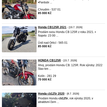
•Pardubi ...
Chrudim - 537 01
85 000 Kč
Honda CB125R 2021
- [19.7. 2026]
Prodám svou Hondu CB 125R z roku 2021. •
Najeto: 23 00 ...
Ústí nad Orlicí - 565 01
85 000 Kč
HONDA CB125R
- [15.7. 2026]
Ahoj, prodám Hondu CB. 125R. Rok výroby: 2022
Stav km ...
Kolín - 281 29
70 000 Kč
Honda cb125r 2020
- [8.7. 2026]
Prodám Hondu
cb125r
, rok výroby 2020, v
atraktivní čern ...