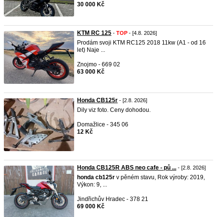
30 000 Kč
KTM RC 125
-
TOP
- [4.8. 2026]
Prodám svoji KTM RC125 2018 11kw (A1 - od 16
let) Naje ...
Znojmo - 669 02
63 000 Kč
Honda CB125r
- [2.8. 2026]
Dily viz foto. Ceny dohodou.
Domažlice - 345 06
12 Kč
Honda CB125R ABS neo cafe - pů ...
- [2.8. 2026]
honda
cb125r
v pěném stavu, Rok výroby: 2019,
Výkon: 9, ...
Jindřichův Hradec - 378 21
69 000 Kč