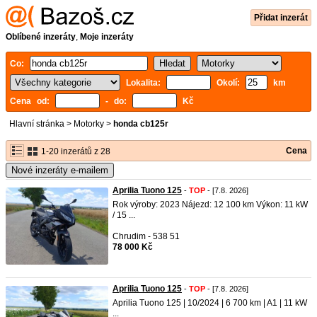
Přidat inzerát
Oblíbené inzeráty
,
Moje inzeráty
Co:
Lokalita:
Okolí:
km
Cena od:
- do:
Kč
Hlavní stránka
>
Motorky
>
honda cb125r
Cena
1-20 inzerátů z 28
Nové inzeráty e-mailem
Aprilia Tuono 125
-
TOP
- [7.8. 2026]
Rok výroby: 2023 Nájezd: 12 100 km Výkon: 11 kW
/ 15 ...
Chrudim - 538 51
78 000 Kč
Aprilia Tuono 125
-
TOP
- [7.8. 2026]
Aprilia Tuono 125 | 10/2024 | 6 700 km | A1 | 11 kW
...