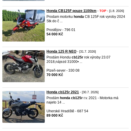
Honda CB125F pouze 1100km
-
TOP
- [1.8. 2026]
Prodam motorku
honda
CB 125F rok vyroby 2024
Stk do č ...
Prostějov - 796 01
54 000 Kč
Honda 125 R NEO
- [31.7. 2026]
Prodám Hondu
cb125r
rok výroby 23.07
2018,nájezd 31000• ...
Plzeň-sever - 330 08
70 000 Kč
Honda cb125r 2021
- [30.7. 2026]
Prodám
honda
cb125r
r.v. 2021 - Motorka má
najeto 14 ...
Uherské Hradiště - 687 54
89 000 Kč