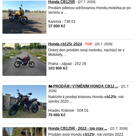
Honda CB125R
- [27.7. 2026]
Prodám pěknou udržovanou Hondu,motorka je po
servisu a ...
Karviná - 736 01
37 000 Kč
Honda cb125r 2024
-
TOP
- [25.7. 2026]
Dobrý den prodám svoji motorku, nachází se v
Motolety, ...
Praha - západ - 252 29
103 900 Kč
🏍️ PRODÁM / VYMĚNÍM HONDA CB12 ...
- [21.7.
2026]
Nabízím k prodeji krásnou Hondu
cb125r
, rok
výroby 2020 ...
Hradec Králové - 504 01
70 000 Kč
Honda CB125R - 2022 - top stav ...
- [21.7. 2026]
Prodám svoji Hondu
cb125r
, rok výroby 2022.