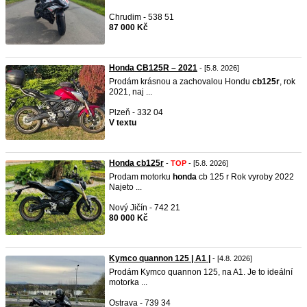
Chrudim - 538 51
87 000 Kč
Honda CB125R – 2021
- [5.8. 2026]
Prodám krásnou a zachovalou Hondu
cb125r
, rok
2021, naj ...
Plzeň - 332 04
V textu
Honda cb125r
-
TOP
- [5.8. 2026]
Prodam motorku
honda
cb 125 r Rok vyroby 2022
Najeto ...
Nový Jičín - 742 21
80 000 Kč
Kymco quannon 125 | A1 |
- [4.8. 2026]
Prodám Kymco quannon 125, na A1. Je to ideální
motorka ...
Ostrava - 739 34