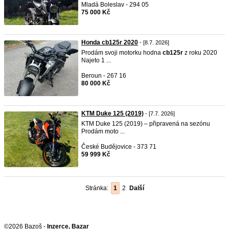
Mladá Boleslav - 294 05
75 000 Kč
Honda cb125r 2020
- [8.7. 2026]
Prodám svoji motorku hodna
cb125r
z roku 2020
Najeto 1 ...
Beroun - 267 16
80 000 Kč
KTM Duke 125 (2019)
- [7.7. 2026]
KTM Duke 125 (2019) – připravená na sezónu
Prodám moto ...
České Budějovice - 373 71
59 999 Kč
Stránka:
1
2
Další
©2026 Bazoš -
Inzerce, Bazar