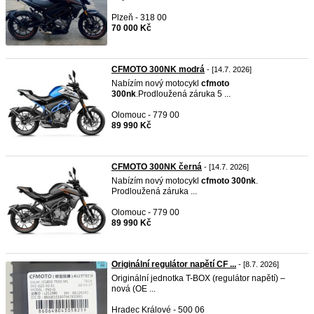
Plzeň - 318 00
70 000 Kč
CFMOTO 300NK modrá
- [14.7. 2026]
Nabízím nový motocykl
cfmoto
300nk
.Prodloužená záruka 5 ...
Olomouc - 779 00
89 990 Kč
CFMOTO 300NK černá
- [14.7. 2026]
Nabízím nový motocykl
cfmoto
300nk
.
Prodloužená záruka ...
Olomouc - 779 00
89 990 Kč
Originální regulátor napětí CF ...
- [8.7. 2026]
Originální jednotka T-BOX (regulátor napětí) –
nová (OE ...
Hradec Králové - 500 06