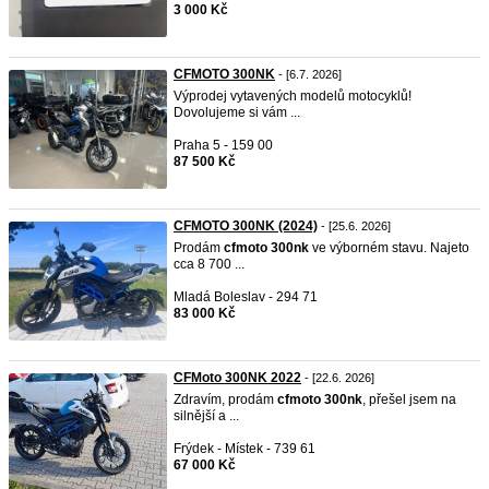
3 000 Kč
CFMOTO 300NK
- [6.7. 2026]
Výprodej vytavených modelů motocyklů!
Dovolujeme si vám ...
Praha 5 - 159 00
87 500 Kč
CFMOTO 300NK (2024)
- [25.6. 2026]
Prodám
cfmoto
300nk
ve výborném stavu. Najeto
cca 8 700 ...
Mladá Boleslav - 294 71
83 000 Kč
CFMoto 300NK 2022
- [22.6. 2026]
Zdravím, prodám
cfmoto
300nk
, přešel jsem na
silnější a ...
Frýdek - Místek - 739 61
67 000 Kč