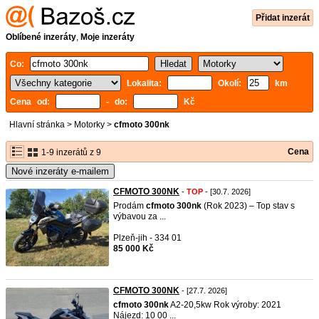
Přidat inzerát
Oblíbené inzeráty
,
Moje inzeráty
Co:
Lokalita:
Okolí:
km
Cena od:
- do:
Kč
Hlavní stránka
>
Motorky
>
cfmoto 300nk
Cena
1-9 inzerátů z 9
Nové inzeráty e-mailem
CFMOTO 300NK
-
TOP
- [30.7. 2026]
Prodám
cfmoto
300nk
(Rok 2023) – Top stav s
výbavou za ...
Plzeň-jih - 334 01
85 000 Kč
CFMOTO 300NK
- [27.7. 2026]
cfmoto
300nk
A2-20,5kw Rok výroby: 2021
Nájezd: 10 00 ...