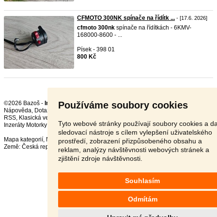
CFMOTO 300NK spínače na řídítk ...
- [17.6. 2026]
cfmoto
300nk
spínače na řídítkách - 6KMV-
168000-8600 - ...
Písek - 398 01
800 Kč
Používáme soubory cookies
©2026 Bazoš -
Inzerce, Bazar
Nápověda
,
Dotazy
,
Hodnocení
,
Kontakt
,
Reklama
,
Podmínky
,
Ochrana údajů
,
RSS
,
Tyto webové stránky používají soubory cookies a da
Inzeráty Motorky celkem:
68643
, za 24 hodin:
2634
sledovací nástroje s cílem vylepšení uživatelského
Mapa kategorií
,
Nejvyhledávanější výrazy
prostředí, zobrazení přizpůsobeného obsahu a
Země:
Česká republika
,
Slovensko
,
Polsko
,
Rakousko
reklam, analýzy návštěvnosti webových stránek a
zjištění zdroje návštěvnosti.
Souhlasím
Odmítám