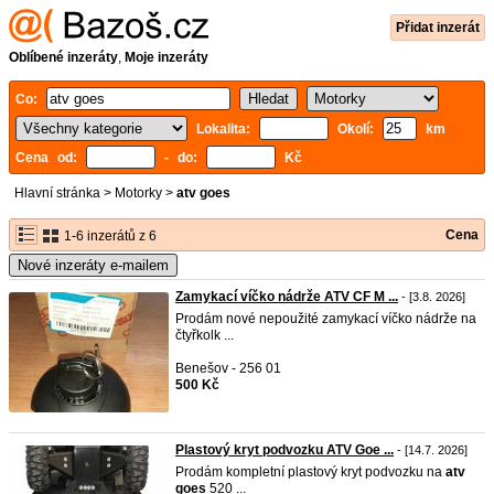
Přidat inzerát
Oblíbené inzeráty
,
Moje inzeráty
Co:
Lokalita:
Okolí:
km
Cena od:
- do:
Kč
Hlavní stránka
>
Motorky
>
atv goes
Cena
1-6 inzerátů z 6
Nové inzeráty e-mailem
Zamykací víčko nádrže ATV CF M ...
- [3.8. 2026]
Prodám nové nepoužité zamykací víčko nádrže na
čtyřkolk ...
Benešov - 256 01
500 Kč
Plastový kryt podvozku ATV Goe ...
- [14.7. 2026]
Prodám kompletní plastový kryt podvozku na
atv
goes
520 ...