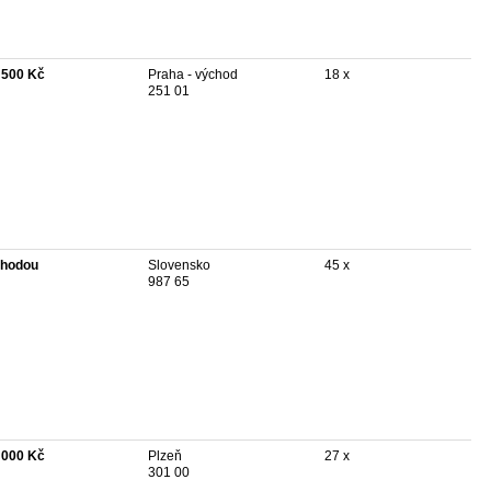
 500 Kč
Praha - východ
18 x
251 01
hodou
Slovensko
45 x
987 65
 000 Kč
Plzeň
27 x
301 00