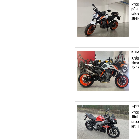
Pro
pěkn
takž
strej
KTM
Krás
Nase
7318
Apri
Prod
filt
prob
let. 