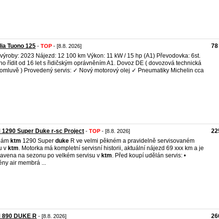
lia Tuono 125
78
-
TOP
- [8.8. 2026]
výroby: 2023 Nájezd: 12 100 km Výkon: 11 kW / 15 hp (A1) Převodovka: 6st.
o řídit od 16 let s řidičským oprávněním A1. Dovoz DE ( dovozová technická
omluvě ) Provedený servis: ✓ Nový motorový olej ✓ Pneumatiky Michelin cca
1290 Super Duke r-sc Project
22
-
TOP
- [8.8. 2026]
dám
ktm
1290 Super
duke
R ve velmi pěkném a pravidelně servisovaném
u v
ktm
. Motorka má kompletní servisní historii, aktuální nájezd 69 xxx km a je
ravena na sezonu po velkém servisu v
ktm
. Před koupí udělán servis: •
ny air membrá ...
 890 DUKE R
26
- [8.8. 2026]