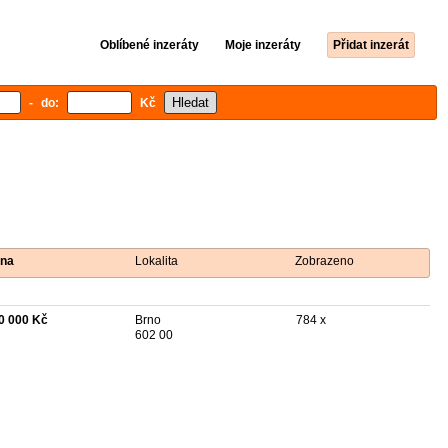
Oblíbené inzeráty
Moje inzeráty
Přidat inzerát
- do:
Kč
na
Lokalita
Zobrazeno
0 000 Kč
Brno
784 x
602 00