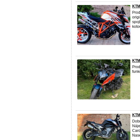
KTM
Pro
orig
spoj
koto
KTM
Pro
funk
KTM
Dobr
Náje
Card
Nase