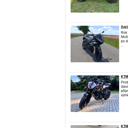
Apri
Rok 
Možn
po d
...
KTM 
Pro
stav
přip
výmě
KTM