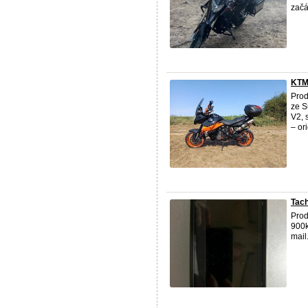
začát
KTM
Pro
ze 
V2, 
– or
Tach
Pro
900k
mail