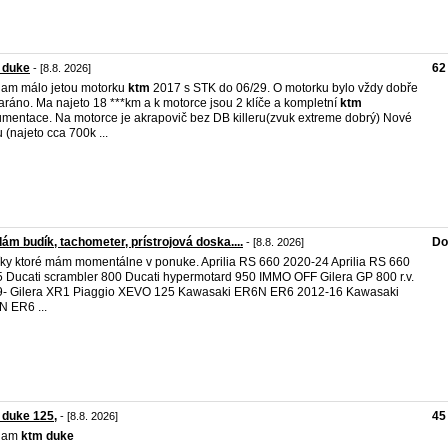
 duke
62
- [8.8. 2026]
am málo jetou motorku
ktm
2017 s STK do 06/29. O motorku bylo vždy dobře
aráno. Ma najeto 18 ***km a k motorce jsou 2 klíče a kompletní
ktm
mentace. Na motorce je akrapovič bez DB killeru(zvuk extreme dobrý) Nové
 (najeto cca 700k ...
ám budík, tachometer, prístrojová doska....
Do
- [8.8. 2026]
ky ktoré mám momentálne v ponuke. Aprilia RS 660 2020-24 Aprilia RS 660
 Ducati scrambler 800 Ducati hypermotard 950 IMMO OFF Gilera GP 800 r.v.
- Gilera XR1 Piaggio XEVO 125 Kawasaki ER6N ER6 2012-16 Kawasaki
 ER6 ...
 duke 125,
45
- [8.8. 2026]
dam
ktm
duke