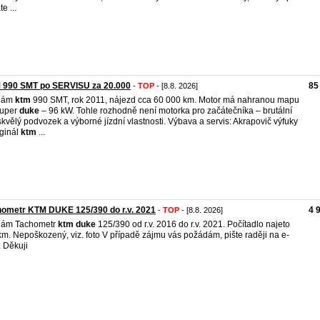
e ...
 990 SMT po SERVISU za 20.000
85
-
TOP
- [8.8. 2026]
dám
ktm
990 SMT, rok 2011, nájezd cca 60 000 km. Motor má nahranou mapu
Super
duke
– 96 kW. Tohle rozhodně není motorka pro začátečníka – brutální
skvělý podvozek a výborné jízdní vlastnosti. Výbava a servis: Akrapovič výfuky
iginál
ktm
...
ometr KTM DUKE 125/390 do r.v. 2021
4 
-
TOP
- [8.8. 2026]
dám Tachometr
ktm
duke
125/390 od r.v. 2016 do r.v. 2021. Počítadlo najeto
m. Nepoškozený, viz. foto V případě zájmu vás požádám, pište raději na e-
. Děkuji