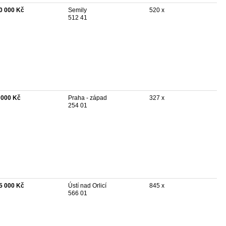
0 000 Kč
Semily
520 x
512 41
 000 Kč
Praha - západ
327 x
254 01
5 000 Kč
Ústí nad Orlicí
845 x
566 01