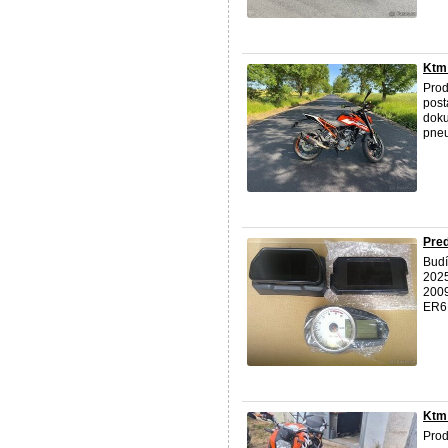
Ktm
Prod
post
doku
pneu
Pred
Budí
2025
2009
ER6N
Ktm
Pro