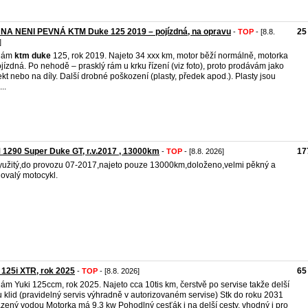
NA NENI PEVNÁ KTM Duke 125 2019 – pojízdná, na opravu
25
-
TOP
- [8.8.
]
dám
ktm
duke
125, rok 2019. Najeto 34 xxx km, motor běží normálně, motorka
ojízdná. Po nehodě – prasklý rám u krku řízení (viz foto), proto prodávám jako
ekt nebo na díly. Další drobné poškození (plasty, předek apod.). Plasty jsou
...
1290 Super Duke GT, r.v.2017 , 13000km
17
-
TOP
- [8.8. 2026]
užitý,do provozu 07-2017,najeto pouze 13000km,doloženo,velmi pěkný a
ovalý motocykl.
 125i XTR, rok 2025
65
-
TOP
- [8.8. 2026]
ám Yuki 125ccm, rok 2025. Najeto cca 10tis km, čerstvě po servise takže delší
 klid (pravidelný servis výhradně v autorizovaném servise) Stk do roku 2031
zený vodou Motorka má 9,3 kw Pohodlný cesťák i na delší cesty, vhodný i pro