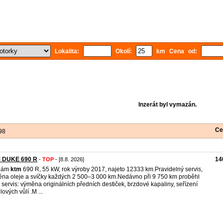
Lokalita:
Okolí:
km Cena od:
Inzerát byl vymazán.
Ce
98
 DUKE 690 R
14
-
TOP
- [8.8. 2026]
dám
ktm
690 R, 55 kW, rok výroby 2017, najeto 12333 km.Pravidelný servis,
na oleje a svíčky každých 2 500–3 000 km.Nedávno při 9 750 km proběhl
í servis: výměna originálních předních destiček, brzdové kapaliny, seřízení
lových vůlí .M ...