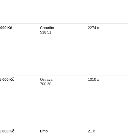
 000 Kč
Chrudim
2274 x
538 51
5 000 Kč
Ostrava
1310 x
700 30
0 000 Kč
Brno
21 x