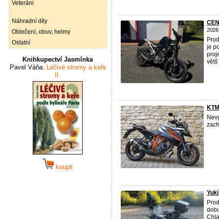
Veteráni
Náhradní díly
CEN
2026
Oblečení, obuv, helmy
Pro
Ostatní
je p
proj
Knihkupectví Jasmínka
větš 
Pavel Váňa:
Léčivé stromy a keře
II.
KTM 
Nevy
zach
koupit
Yuki
Prod
dobu
Chla