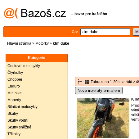
... bazar pro každého
Co:
Hlavní stránka
>
Motorky
>
ktm duke
Kategorie
Cestovní motocykly
Čtyřkolky
Chopper
Zobrazeno 1-20 inzerátů z 4
Enduro
Nové inzeráty e-mailem
Minibike
KTM
Mopedy
Pro
Silniční motocykly
výmě
Skútry
větš
venti
Skútry vodní
Skútry sněžné
Tříkolky