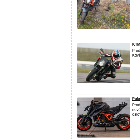
KTM
Prod
Když
Pol
Prod
nové
oslo