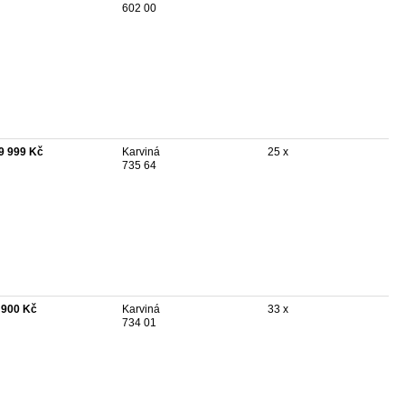
602 00
9 999 Kč
Karviná
25 x
735 64
 900 Kč
Karviná
33 x
734 01