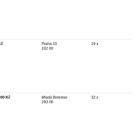
Kč
Praha 10
19 x
102 00
000 Kč
Mladá Boleslav
32 x
293 06