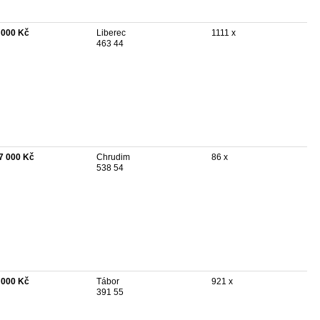
 000 Kč
Liberec
1111 x
463 44
7 000 Kč
Chrudim
86 x
538 54
 000 Kč
Tábor
921 x
391 55