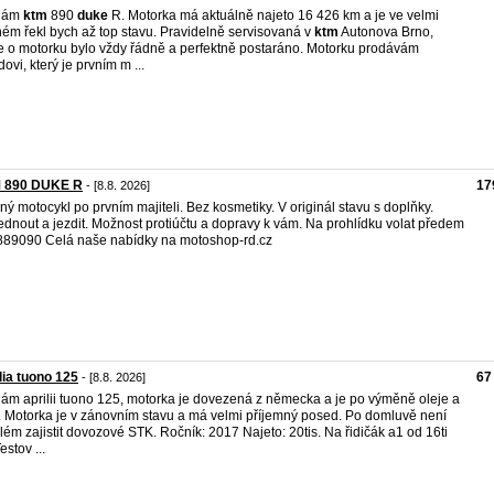
dám
ktm
890
duke
R. Motorka má aktuálně najeto 16 426 km a je ve velmi
ém řekl bych až top stavu. Pravidelně servisovaná v
ktm
Autonova Brno,
e o motorku bylo vždy řádně a perfektně postaráno. Motorku prodávám
dovi, který je prvním m ...
 890 DUKE R
17
- [8.8. 2026]
ný motocykl po prvním majiteli. Bez kosmetiky. V originál stavu s doplňky.
dnout a jezdit. Možnost protiúčtu a dopravy k vám. Na prohlídku volat předem
89090 Celá naše nabídky na motoshop-rd.cz
lia tuono 125
67
- [8.8. 2026]
ám aprilii tuono 125, motorka je dovezená z německa a je po výměně oleje a
rů. Motorka je v zánovním stavu a má velmi příjemný posed. Po domluvě není
lém zajistit dovozové STK. Ročník: 2017 Najeto: 20tis. Na řidičák a1 od 16ti
Testov ...