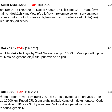
 Super Duke 1290R
20
-
TOP
- [8.8. 2026]
dám
ktm
SDR 1290 (2014) Najeto 43350.. 3× klíč, CodeCard +manuály v
inálních deskách
ktm
. Moto před loňským rokem po velkém servisu: nová
ka, řetězovka, motor kontrola vůlí, ložiska řízení+přední a zadní kolo(osa)
uče+desky, od servisu ...
 Duke 125
90
-
TOP
- [8.8. 2026]
dám
ktm
duke
Rok výroby 2024 Najeto pouhých 1000km Vše v pořádku plně
ční Moto po výměně olejů filtru připravené na jízdu
 Duke 790
14
-
TOP
- [8.8. 2026]
ý den, Prodám svojí
ktm
duke
790. Rok 2018 a uvedena do provozu 2019.
zd 17600 km. Původ ČR. Jsem druhy majitel. Kompletní dokumentace. Code
, dva klíče. STK ještě 3 roky a kousek. Motocykl je v perfektním stavu.
dnout a vyrazit. M ...