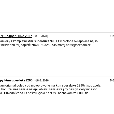
 990 Super Duke 2007
1 
- [8.8. 2026]
ám díly z kompletní
ktm
Super
duke
990 LC8 Motor a Akrapoviče nejsou.
 nezvednu tel, napiště zrávu. 603252735 matej.boris@seznam.cz
epy ktmsuperduke1290r
6 
- [8.8. 2026]
ám originál polepy od motoproworks na
ktm
suer
duke
1290r .jsou zcela
 bohužel nez sem je nalepil objevil sem jeste jiny design ktery mne vic
vil. Původní cena i s poštou vysla na 9 tis ..nechavam za 6000 tis