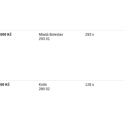
 000 Kč
Mladá Boleslav
293 x
293 01
900 Kč
Kolín
128 x
280 02