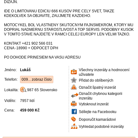
DIZAJN.
IDE O LIMITOVANU EDICIU 666 KUSOV PRE CELY SVET, TAKZE
KDEKOLVEK SA OBJAVITE, ZAUJMETE KAZDEHO.
MOTOCYKEL BOL VLASTNENY SKUTOCNYM FAJNSMEKROM, KTORY MU
DOPRIAL NADMERNU STAROSTLIVOST A TOP SERVIS. PODOBNY KUSOK
V TOMTO STAVE NAJDETE V RAMCI CELEJ EUROPY LEN VELMI TAZKO.
KONTAKT +421 902 566 031
CENA -18990 + ODPOCET DPH
PO DOHODE PRINESIEM NA VASU ADRESU
Jméno:
Lukáš
Všechny inzeráty a hodnocení
uživatele
Telefon:
009... zobraz číslo
Přidat do oblíbených
Označit špatný inzerát
Lokalita:
987 65
Slovensko
Označit chybnou kategorii
inzerátu
Vidělo:
7957 lidí
Vytisknout inzerát
Cena:
459 000 Kč
Sdílejte na Facebooku
Doporučit kamarádovi
Vyhledat podobné inzeráty