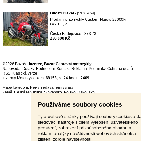
Ducati Diavel
- [13.6. 2026]
Prodám tento rychlý Custom. Najeto 25000km,
r.v.2011, v ...
České Budějovice - 373 73
230 000 Kč
©2026 Bazoš -
Inzerce, Bazar Cestovní motocykly
Nápověda
,
Dotazy
,
Hodnocení
,
Kontakt
,
Reklama
,
Podmínky
,
Ochrana údajů
,
RSS
,
Inzeráty Motorky celkem:
68153
, za 24 hodin:
2409
Mapa kategorií
,
Nejvyhledávanější výrazy
Země:
Česká republika
,
Slovensko
,
Polsko
,
Rakousko
Používáme soubory cookies
Tyto webové stránky používají soubory cookies a da
sledovací nástroje s cílem vylepšení uživatelského
prostředí, zobrazení přizpůsobeného obsahu a
reklam, analýzy návštěvnosti webových stránek a
zjištění zdroje návštěvnosti.