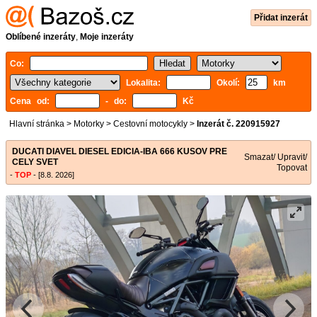
Přidat inzerát
Oblíbené inzeráty
,
Moje inzeráty
Co:
Lokalita:
Okolí:
km
Cena od:
- do:
Kč
Hlavní stránka
>
Motorky
>
Cestovní motocykly
>
Inzerát č. 220915927
DUCATI DIAVEL DIESEL EDICIA-IBA 666 KUSOV PRE
Smazat/ Upravit/
CELY SVET
Topovat
-
TOP
- [8.8. 2026]