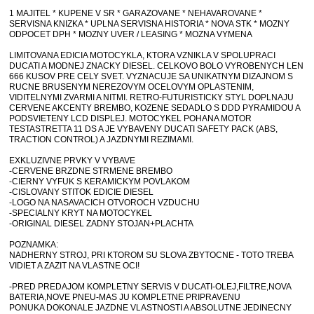
1 MAJITEL * KUPENE V SR * GARAZOVANE * NEHAVAROVANE *
SERVISNA KNIZKA * UPLNA SERVISNA HISTORIA * NOVA STK * MOZNY
ODPOCET DPH * MOZNY UVER / LEASING * MOZNA VYMENA
LIMITOVANA EDICIA MOTOCYKLA, KTORA VZNIKLA V SPOLUPRACI
DUCATI A MODNEJ ZNACKY DIESEL. CELKOVO BOLO VYROBENYCH LEN
666 KUSOV PRE CELY SVET. VYZNACUJE SA UNIKATNYM DIZAJNOM S
RUCNE BRUSENYM NEREZOVYM OCELOVYM OPLASTENIM,
VIDITELNYMI ZVARMI A NITMI. RETRO-FUTURISTICKY STYL DOPLNAJU
CERVENE AKCENTY BREMBO, KOZENE SEDADLO S DDD PYRAMIDOU A
PODSVIETENY LCD DISPLEJ. MOTOCYKEL POHANA MOTOR
TESTASTRETTA 11 DS A JE VYBAVENY DUCATI SAFETY PACK (ABS,
TRACTION CONTROL) A JAZDNYMI REZIMAMI.
EXKLUZIVNE PRVKY V VYBAVE
-CERVENE BRZDNE STRMENE BREMBO
-CIERNY VYFUK S KERAMICKYM POVLAKOM
-CISLOVANY STITOK EDICIE DIESEL
-LOGO NA NASAVACICH OTVOROCH VZDUCHU
-SPECIALNY KRYT NA MOTOCYKEL
-ORIGINAL DIESEL ZADNY STOJAN+PLACHTA
POZNAMKA:
NADHERNY STROJ, PRI KTOROM SU SLOVA ZBYTOCNE - TOTO TREBA
VIDIET A ZAZIT NA VLASTNE OCI!
-PRED PREDAJOM KOMPLETNY SERVIS V DUCATI-OLEJ,FILTRE,NOVA
BATERIA,NOVE PNEU-MAS JU KOMPLETNE PRIPRAVENU
PONUKA DOKONALE JAZDNE VLASTNOSTI A ABSOLUTNE JEDINECNY