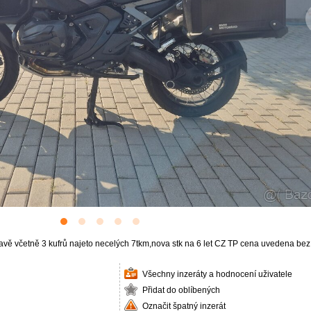
vě včetně 3 kufrů najeto necelých 7tkm,nova stk na 6 let CZ TP cena uvedena be
Všechny inzeráty a hodnocení uživatele
Přidat do oblíbených
Označit špatný inzerát