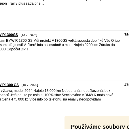
pion Trail 3 plus sada pne ...
 R1300GS
75
- [13.7. 2026]
ám BMW R 1300 GS Můj projekt M1300GS velká spousta doplňků Vše Origo
 samozřejmostí Veškeré info asi osobně u moto Najeto 9200 km Záruka do
2030 Odpočet DPH
 R1300 GS
47
- [10.7. 2026]
 výbava, model 2024 Najeto 13 000 km Nebouraná, nepoškozená, bez
banců Jetá pouze po asfaltu 100% stav Servisováno v BMW K moto nové
 Cena 475 000 kč Více info po telefonu, na emaily neodpovídám
Používáme soubory 