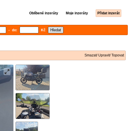
Oblíbené inzeráty
Moje inzeráty
Přidat inzerát
- do:
Kč
Smazat/ Upravit/ Topovat