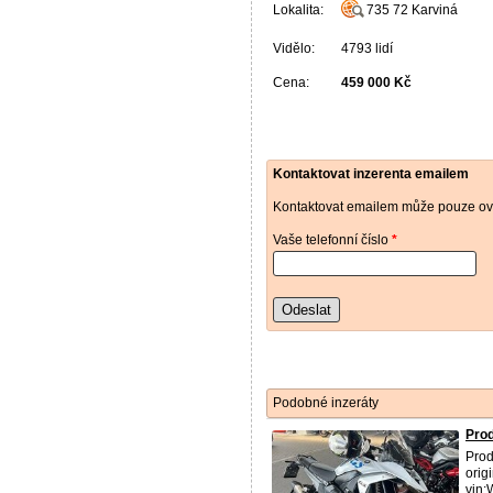
Lokalita:
735 72
Karviná
Vidělo:
4793 lidí
Cena:
459 000 Kč
Kontaktovat inzerenta emailem
Kontaktovat emailem může pouze ově
Vaše telefonní číslo
*
Odeslat
Podobné inzeráty
Pro
Prod
orig
vin: