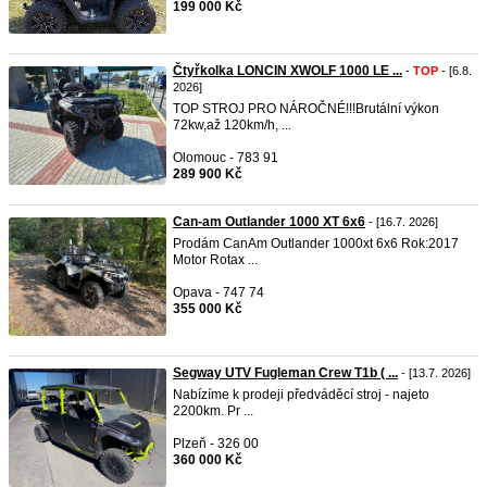
199 000 Kč
Čtyřkolka LONCIN XWOLF 1000 LE ...
-
TOP
- [6.8.
2026]
TOP STROJ PRO NÁROČNÉ!!!Brutální výkon
72kw,až 120km/h, ...
Olomouc - 783 91
289 900 Kč
Can-am Outlander 1000 XT 6x6
- [16.7. 2026]
Prodám CanAm Outlander 1000xt 6x6 Rok:2017
Motor Rotax ...
Opava - 747 74
355 000 Kč
Segway UTV Fugleman Crew T1b ( ...
- [13.7. 2026]
Nabízíme k prodeji předváděcí stroj - najeto
2200km. Pr ...
Plzeň - 326 00
360 000 Kč