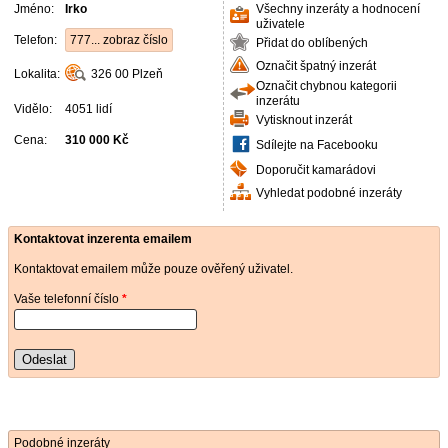
Jméno:
Irko
Všechny inzeráty a hodnocení
uživatele
Telefon:
777... zobraz číslo
Přidat do oblíbených
Označit špatný inzerát
Lokalita:
326 00
Plzeň
Označit chybnou kategorii
inzerátu
Vidělo:
4051 lidí
Vytisknout inzerát
Cena:
310 000 Kč
Sdílejte na Facebooku
Doporučit kamarádovi
Vyhledat podobné inzeráty
Kontaktovat inzerenta emailem
Kontaktovat emailem může pouze ověřený uživatel.
Vaše telefonní číslo
*
Odeslat
Podobné inzeráty