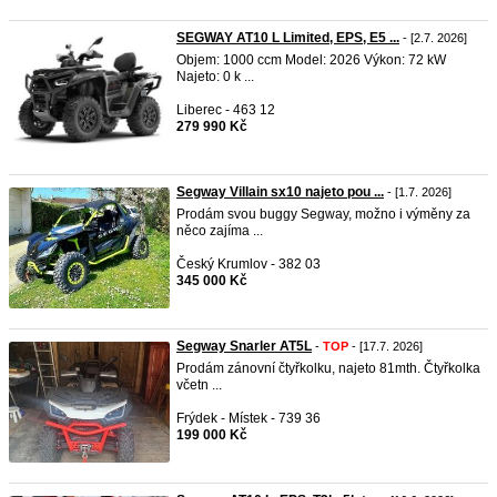
SEGWAY AT10 L Limited, EPS, E5 ...
- [2.7. 2026]
Objem: 1000 ccm Model: 2026 Výkon: 72 kW
Najeto: 0 k ...
Liberec - 463 12
279 990 Kč
Segway Villain sx10 najeto pou ...
- [1.7. 2026]
Prodám svou buggy Segway, možno i výměny za
něco zajíma ...
Český Krumlov - 382 03
345 000 Kč
Segway Snarler AT5L
-
TOP
- [17.7. 2026]
Prodám zánovní čtyřkolku, najeto 81mth. Čtyřkolka
včetn ...
Frýdek - Místek - 739 36
199 000 Kč