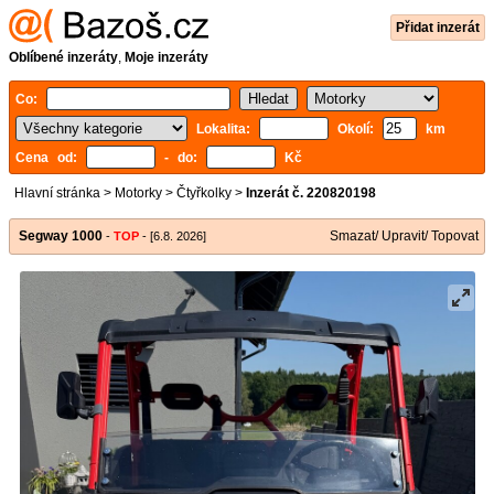
Přidat inzerát
Oblíbené inzeráty
,
Moje inzeráty
Co:
Lokalita:
Okolí:
km
Cena od:
- do:
Kč
Hlavní stránka
>
Motorky
>
Čtyřkolky
>
Inzerát č. 220820198
Segway 1000
Smazat/ Upravit/ Topovat
-
TOP
- [6.8. 2026]