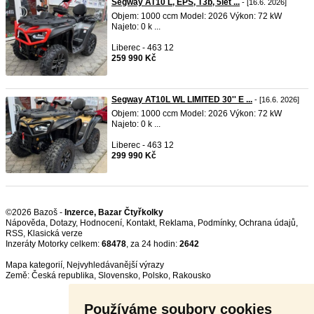
Segway AT10 L, EPS, T3b, 5let ...
- [16.6. 2026]
Objem: 1000 ccm Model: 2026 Výkon: 72 kW
Najeto: 0 k ...
Liberec - 463 12
259 990 Kč
Segway AT10L WL LIMITED 30'' E ...
- [16.6. 2026]
Objem: 1000 ccm Model: 2026 Výkon: 72 kW
Najeto: 0 k ...
Liberec - 463 12
299 990 Kč
©2026 Bazoš -
Inzerce, Bazar Čtyřkolky
Nápověda
,
Dotazy
,
Hodnocení
,
Kontakt
,
Reklama
,
Podmínky
,
Ochrana údajů
,
RSS
,
Inzeráty Motorky celkem:
68478
, za 24 hodin:
2642
Mapa kategorií
,
Nejvyhledávanější výrazy
Země:
Česká republika
,
Slovensko
,
Polsko
,
Rakousko
Používáme soubory cookies