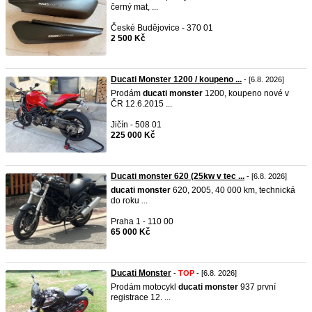
černý mat, ...
České Budějovice - 370 01
2 500 Kč
Ducati Monster 1200 / koupeno ...
- [6.8. 2026]
Prodám
ducati
monster
1200, koupeno nové v
ČR 12.6.2015 ...
Jičín - 508 01
225 000 Kč
Ducati monster 620 (25kw v tec ...
- [6.8. 2026]
ducati
monster
620, 2005, 40 000 km, technická
do roku ...
Praha 1 - 110 00
65 000 Kč
Ducati Monster
-
TOP
- [6.8. 2026]
Prodám motocykl
ducati
monster
937 první
registrace 12. ...