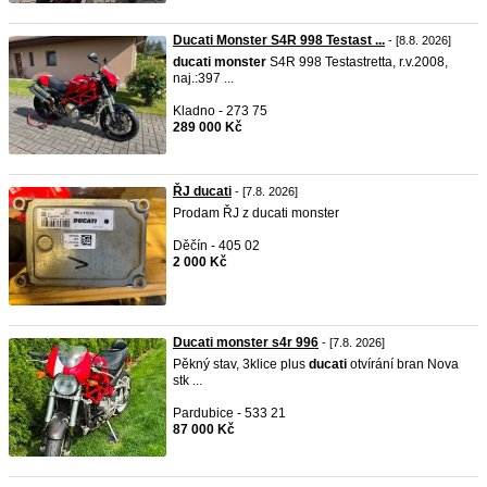
Ducati Monster S4R 998 Testast ...
- [8.8. 2026]
ducati
monster
S4R 998 Testastretta, r.v.2008,
naj.:397 ...
Kladno - 273 75
289 000 Kč
ŘJ ducati
- [7.8. 2026]
Prodam ŘJ z ducati monster
Děčín - 405 02
2 000 Kč
Ducati monster s4r 996
- [7.8. 2026]
Pěkný stav, 3klice plus
ducati
otvírání bran Nova
stk ...
Pardubice - 533 21
87 000 Kč