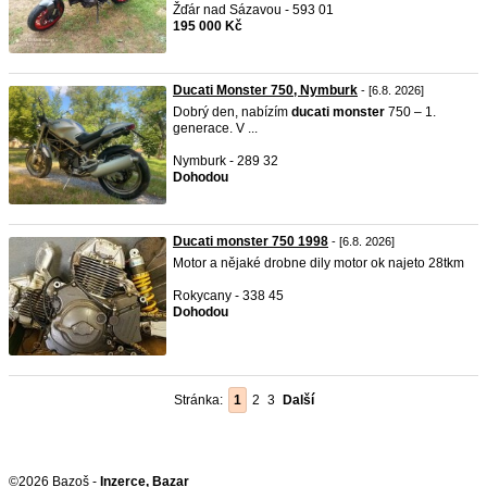
Žďár nad Sázavou - 593 01
195 000 Kč
Ducati Monster 750, Nymburk
- [6.8. 2026]
Dobrý den, nabízím
ducati
monster
750 – 1.
generace. V ...
Nymburk - 289 32
Dohodou
Ducati monster 750 1998
- [6.8. 2026]
Motor a nějaké drobne dily motor ok najeto 28tkm
Rokycany - 338 45
Dohodou
Stránka:
1
2
3
Další
©2026 Bazoš -
Inzerce, Bazar