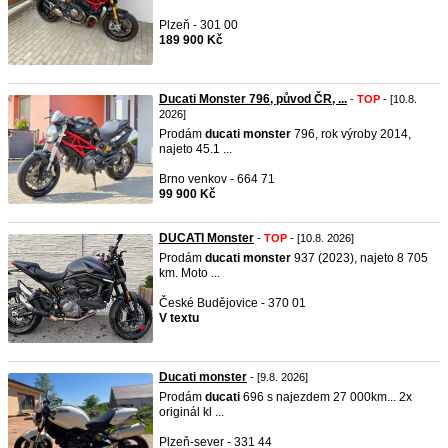
Plzeň - 301 00
189 900 Kč
Ducati Monster 796, původ ČR, ...
-
TOP
- [10.8.
2026]
Prodám
ducati
monster
796, rok výroby 2014,
najeto 45.1 ...
Brno venkov - 664 71
99 900 Kč
DUCATI Monster
-
TOP
- [10.8. 2026]
Prodám
ducati
monster
937 (2023), najeto 8 705
km. Moto ...
České Budějovice - 370 01
V textu
Ducati monster
- [9.8. 2026]
Prodám
ducati
696 s najezdem 27 000km... 2x
originál kl ...
Plzeň-sever - 331 44