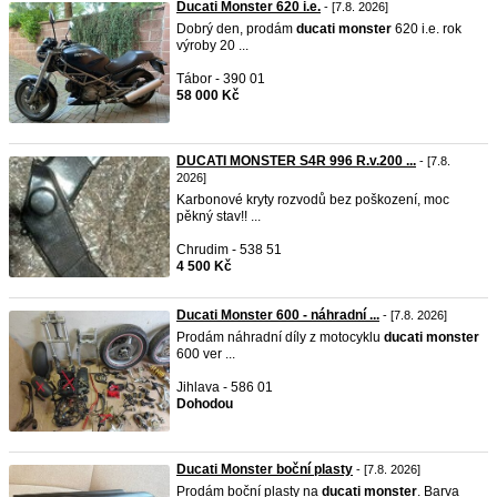
Ducati Monster 620 i.e.
- [7.8. 2026]
Dobrý den, prodám
ducati
monster
620 i.e. rok
výroby 20 ...
Tábor - 390 01
58 000 Kč
DUCATI MONSTER S4R 996 R.v.200 ...
- [7.8.
2026]
Karbonové kryty rozvodů bez poškození, moc
pěkný stav!! ...
Chrudim - 538 51
4 500 Kč
Ducati Monster 600 - náhradní ...
- [7.8. 2026]
Prodám náhradní díly z motocyklu
ducati
monster
600 ver ...
Jihlava - 586 01
Dohodou
Ducati Monster boční plasty
- [7.8. 2026]
Prodám boční plasty na
ducati
monster
. Barva