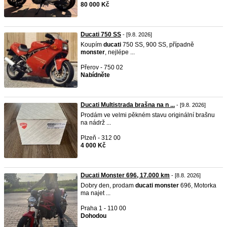
80 000 Kč
Ducati 750 SS
- [9.8. 2026]
Koupím
ducati
750 SS, 900 SS, případně
monster
, nejlépe ...
Přerov - 750 02
Nabídněte
Ducati Multistrada brašna na n ...
- [9.8. 2026]
Prodám ve velmi pěkném stavu originální brašnu
na nádrž ...
Plzeň - 312 00
4 000 Kč
Ducati Monster 696, 17.000 km
- [8.8. 2026]
Dobry den, prodam
ducati
monster
696, Motorka
ma najet ...
Praha 1 - 110 00
Dohodou