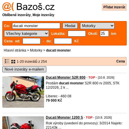
Přidat inzerát
Oblíbené inzeráty
,
Moje inzeráty
Co:
Lokalita:
Okolí:
km
Cena od:
- do:
Kč
Hlavní stránka
>
Motorky
>
ducati monster
Cena
1-20 inzerátů z 254
Nové inzeráty e-mailem
Ducati Monster S2R 800
-
TOP
- [10.8. 2026]
Prodám
ducati
monster
S2R 800 rv 2005, STK
12/2026, 2 k ...
Liberec - 460 08
79 000 Kč
Ducati Monster 1200 S
-
TOP
- [10.8. 2026]
Rok výroby (uvedení do provozu): 3/2014 Najeto:
22143k ...