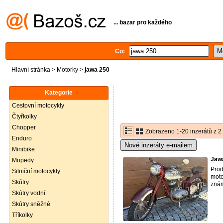
... bazar pro každého
Co:
Hlavní stránka
>
Motorky
>
jawa 250
Kategorie
Cestovní motocykly
Čtyřkolky
Chopper
Zobrazeno 1-20 inzerátů z 2
Enduro
Nové inzeráty e-mailem
Minibike
Jaw
Mopedy
Pro
Silniční motocykly
moto
Skútry
znám
Skútry vodní
Skútry sněžné
Tříkolky