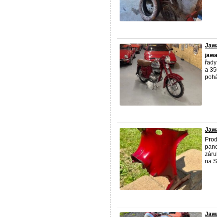
Jaw
jaw
řady
a 35
pohá
Jawa
Prod
pan
záru
na S
Jaw