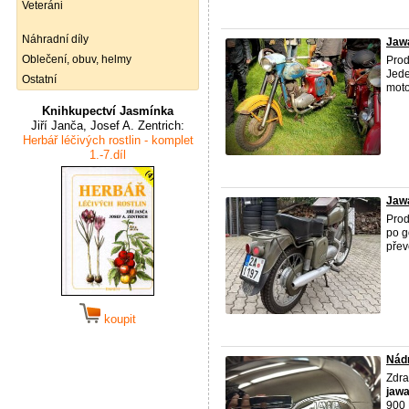
Veteráni
Náhradní díly
Jaw
Oblečení, obuv, helmy
Prod
Jede
Ostatní
moto
Knihkupectví Jasmínka
Jiří Janča, Josef A. Zentrich:
Herbář léčivých rostlin - komplet
1.-7.díl
Jaw
Prod
po g
přev
koupit
Nád
Zdra
jaw
900 