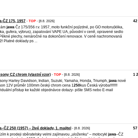
a-ČZ 175, 1957
42
-
TOP
- [8.8. 2026]
dám
jawa
Čz 175/356 r.v. 1957, moto funkční pojízdné, po GO motoru(klika,
ska, gufera, výbrus), zapalování VAPE UA, původní v ceně, opravené sedlo
 Pěkné plechy, nenáročné na dokončení renovace. V ceně nachromovaná
ž! Platné doklady ps ...
sony CZ chrom (vlastní vzor)
1 
-
TOP
- [8.8. 2026]
sony Harley Davidson, Indian, Suzuki, Yamaha, Honda, Triumph,
jawa
nové
son 12V průměr 100mm český chrom cena 1
250
kus Česká výroba!!!!!!!!
viduální přístup ke každé objednávce dotazy- pište SMS nebo E-mail
–ČZ 250 (1957) – živé doklady, 1. majitel
57
- [8.8. 2026]
zím k prodeji sběratelsky velmi zajímavou „uloženku“ – motocykl
jawa
–ČZ