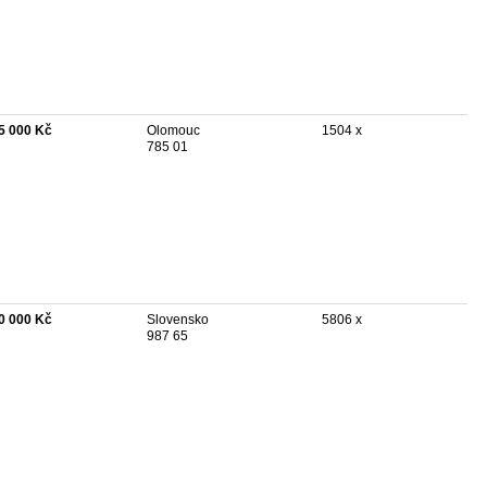
5 000 Kč
Olomouc
1504 x
785 01
0 000 Kč
Slovensko
5806 x
987 65