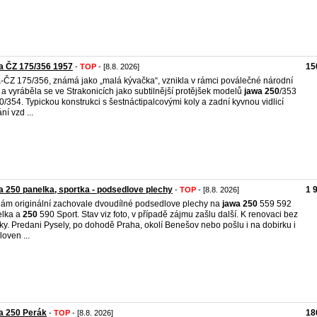
a ČZ 175/356 1957
15
-
TOP
- [8.8. 2026]
a
-ČZ 175/356, známá jako „malá kývačka“, vznikla v rámci poválečné národní
 a vyráběla se ve Strakonicích jako subtilnější protějšek modelů
jawa
250
/353
0/354. Typickou konstrukci s šestnáctipalcovými koly a zadní kyvnou vidlicí
ní vzd ...
 250 panelka, sportka - podsedlove plechy
1 
-
TOP
- [8.8. 2026]
ám originální zachovale dvoudílné podsedlove plechy na
jawa
250
559 592
elka a
250
590 Sport. Stav viz foto, v případě zájmu zašlu další. K renovaci bez
ky. Predani Pysely, po dohodě Praha, okolí Benešov nebo pošlu i na dobirku i
loven ...
a 250 Perák
18
-
TOP
- [8.8. 2026]