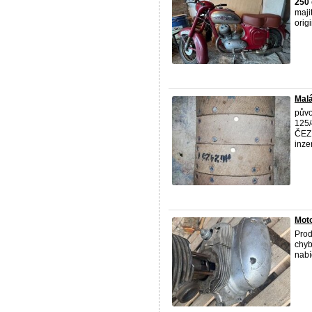
250
maji
origi
Malá
půvo
125/
ČEZE
inzer
Mot
Pro
chyb
nabí