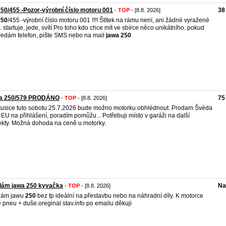
50/455 -Pozor-výrobní číslo motoru 001
38
-
TOP
- [8.8. 2026]
250
/455 -výrobní číslo motoru 001 !!!! Štítek na rámu není, ani žádné vyražené
o. startuje, jede, svítí Pro toho kdo chce mít ve sbírce něco unikátního. pokud
edám telefon, pište SMS nebo na mail
jawa
250
a 250/579 PRODÁNO
75
-
TOP
- [8.8. 2026]
usice tuto sobotu 25.7.2026 bude možno motorku obhlédnout. Prodam Švéda
 EU na přihlášení, poradím pomůžu... Potřebuji místo v garáži na další
ekty. Možná dohoda na ceně u motorky.
dám jawa 250 kyvačka
Na
-
TOP
- [8.8. 2026]
dám jawu
250
bez tp ideální na přestavbu nebo na náhradní díly. K motorce
 pneu + duše.oreginal stav.info po emailu děkuji