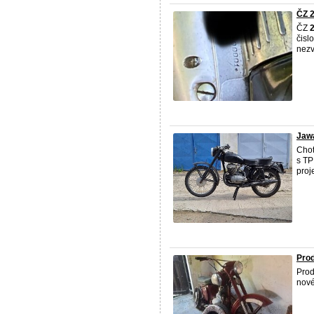
ČZ 2
ČZ
čisl
nezv
Jaw
Chot
s TP
proj
Pro
Pro
nové