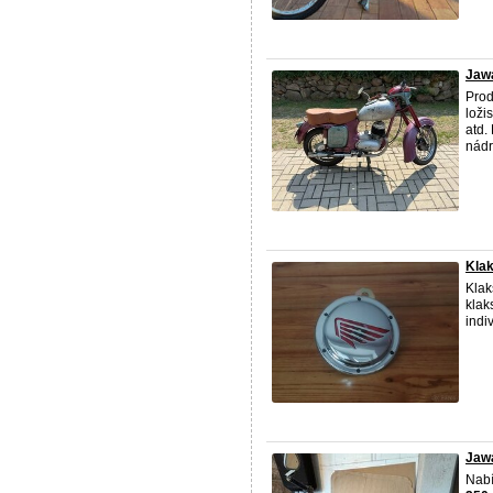
Jaw
Pro
loži
atd.
nádr
Klak
Klak
klak
indi
Jawa
Nabí