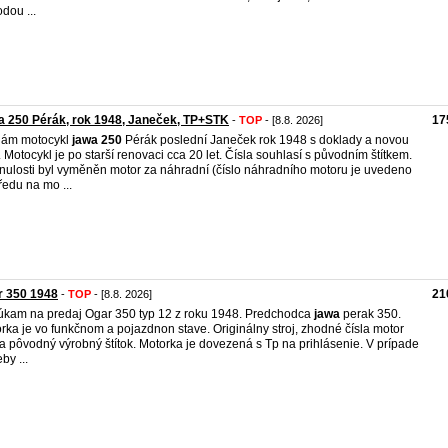
dou ...
 250 Pérák, rok 1948, Janeček, TP+STK
17
-
TOP
- [8.8. 2026]
dám motocykl
jawa
250
Pérák poslední Janeček rok 1948 s doklady a novou
 Motocykl je po starší renovaci cca 20 let. Čísla souhlasí s původním štítkem.
nulosti byl vyměněn motor za náhradní (číslo náhradního motoru je uvedeno
ředu na mo ...
r 350 1948
21
-
TOP
- [8.8. 2026]
kam na predaj Ogar 350 typ 12 z roku 1948. Predchodca
jawa
perak 350.
rka je vo funkčnom a pojazdnon stave. Originálny stroj, zhodné čísla motor
a pôvodný výrobný štítok. Motorka je dovezená s Tp na prihlásenie. V prípade
by ...