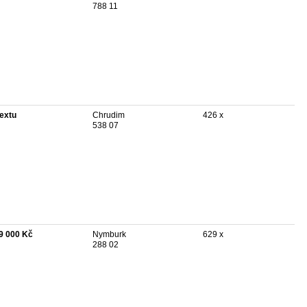
788 11
textu
Chrudim
426 x
538 07
9 000 Kč
Nymburk
629 x
288 02