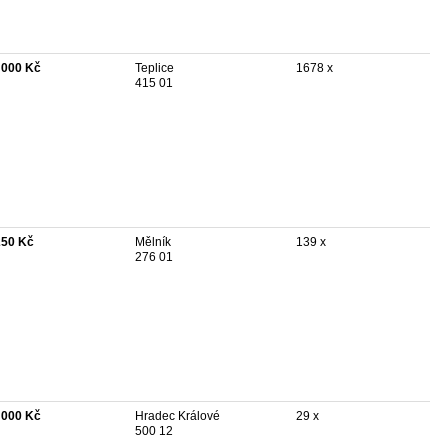
 000 Kč
Teplice
1678 x
415 01
250 Kč
Mělník
139 x
276 01
 000 Kč
Hradec Králové
29 x
500 12