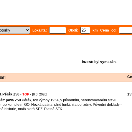
Lokalita:
Okolí:
km Cena od:
Inzerát byl vymazán.
Ce
 861
a Pérák 250
15
-
TOP
- [8.8. 2026]
dám
jawa
250
Pérák, rok výroby 1954, v původním, nerenovovaném stavu,
r po kompletní GO. Hezká patina, plně funkční a pojízdný. Původní doklady -
á historie, malá stará SPZ. Platná STK.