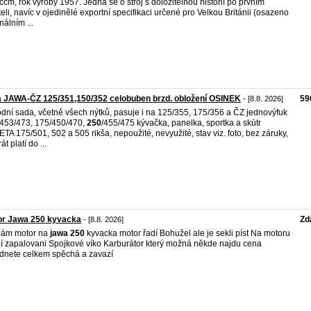
ccm, rok výroby 1957. Jedná se o stroj s doložitelnou historií po prvním
teli, navíc v ojedinělé exportní specifikaci určené pro Velkou Británii (osazeno
nálním ...
 JAWA-ČZ 125/351,150/352 celobuben brzd. obložení OSINEK
59
- [8.8. 2026]
dní sada, včetně všech nýtků, pasuje i na 125/355, 175/356 a ČZ jednovýfuk
453/473, 175/450/470,
250
/455/475 kývačka, panelka, sportka a skútr
TA 175/501, 502 a 505 rikša, nepoužité, nevyužité, stav viz. foto, bez záruky,
át platí do ...
or Jawa 250 kyvacka
Zd
- [8.8. 2026]
dám motor na
jawa
250
kyvacka motor řadí Bohužel ale je sekli píst Na motoru
í zapalovani Spojkové víko Karburátor který možná někde najdu cena
dnete celkem spěchá a zavazí