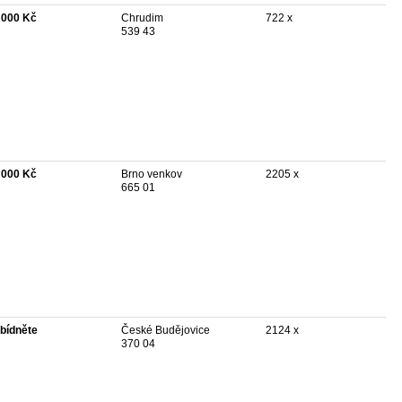
 000 Kč
Chrudim
722 x
539 43
 000 Kč
Brno venkov
2205 x
665 01
bídněte
České Budějovice
2124 x
370 04