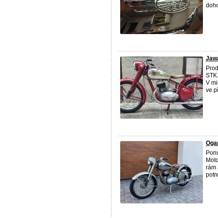
doho
Jawa
Pro
STK.
V mi
ve p
Oga
Ponú
Moto
rám 
potre