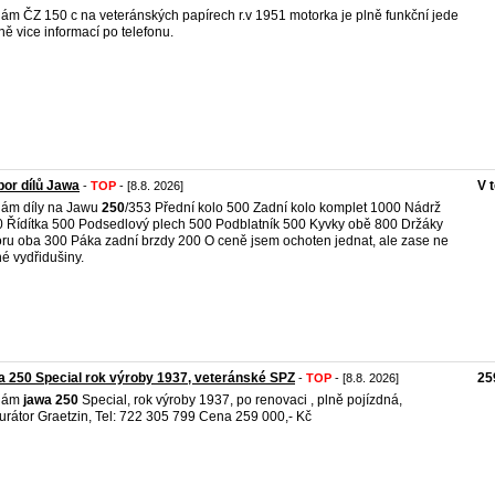
ám ČZ 150 c na veteránských papírech r.v 1951 motorka je plně funkční jede
ně vice informací po telefonu.
or dílů Jawa
V 
-
TOP
- [8.8. 2026]
ám díly na Jawu
250
/353 Přední kolo 500 Zadní kolo komplet 1000 Nádrž
 Řídítka 500 Podsedlový plech 500 Podblatník 500 Kyvky obě 800 Držáky
ru oba 300 Páka zadní brzdy 200 O ceně jsem ochoten jednat, ale zase ne
é vydřidušiny.
 250 Special rok výroby 1937, veteránské SPZ
25
-
TOP
- [8.8. 2026]
dám
jawa
250
Special, rok výroby 1937, po renovaci , plně pojízdná,
urátor Graetzin, Tel: 722 305 799 Cena 259 000,- Kč