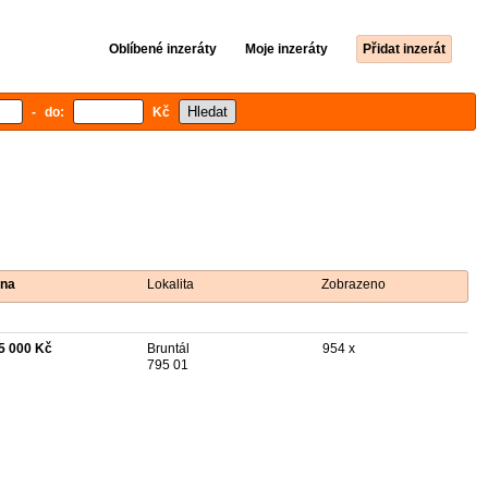
Oblíbené inzeráty
Moje inzeráty
Přidat inzerát
- do:
Kč
na
Lokalita
Zobrazeno
5 000 Kč
Bruntál
954 x
795 01