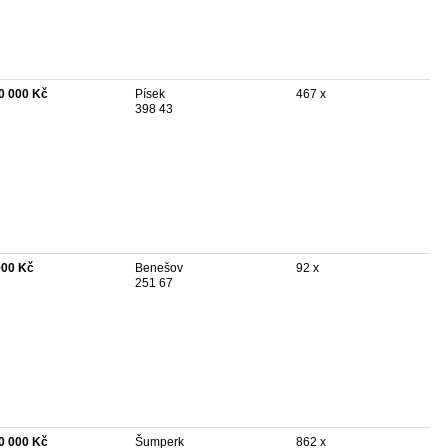
0 000 Kč
Písek
467 x
398 43
900 Kč
Benešov
92 x
251 67
0 000 Kč
Šumperk
862 x