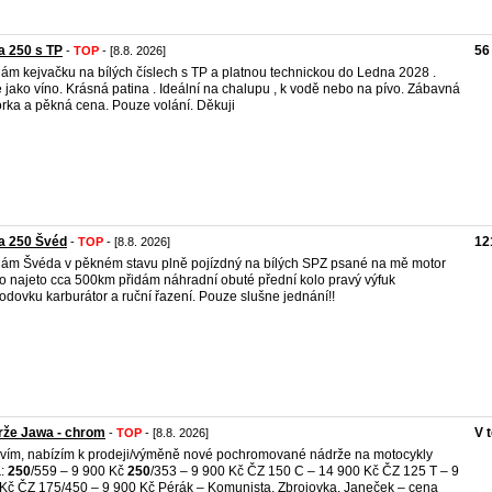
a 250 s TP
56
-
TOP
- [8.8. 2026]
ám kejvačku na bílých číslech s TP a platnou technickou do Ledna 2028 .
 jako víno. Krásná patina . Ideální na chalupu , k vodě nebo na pívo. Zábavná
rka a pěkná cena. Pouze volání. Děkuji
a 250 Švéd
12
-
TOP
- [8.8. 2026]
ám Švéda v pěkném stavu plně pojízdný na bílých SPZ psané na mě motor
o najeto cca 500km přidám náhradní obuté přední kolo pravý výfuk
odovku karburátor a ruční řazení. Pouze slušne jednání!!
rže Jawa - chrom
V 
-
TOP
- [8.8. 2026]
vím, nabízím k prodeji/výměně nové pochromované nádrže na motocykly
a
:
250
/559 – 9 900 Kč
250
/353 – 9 900 Kč ČZ 150 C – 14 900 Kč ČZ 125 T – 9
Kč ČZ 175/450 – 9 900 Kč Pérák – Komunista, Zbrojovka, Janeček – cena