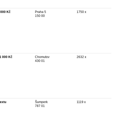
 000 Kč
Praha 5
1750 x
150 00
1 000 Kč
Chomutov
2632 x
430 01
textu
Šumperk
1119 x
787 01