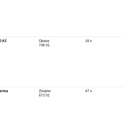
0 Kč
Opava
16 x
746 01
arma
Znojmo
47 x
672 01