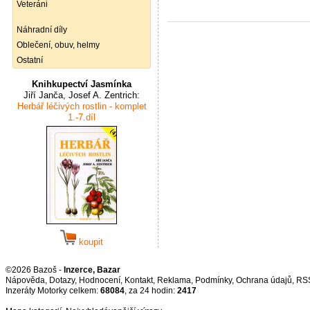
Veteráni
Náhradní díly
Oblečení, obuv, helmy
Ostatní
Knihkupectví Jasmínka
Jiří Janča, Josef A. Zentrich:
Herbář léčivých rostlin - komplet
1.-7.díl
koupit
©2026 Bazoš -
Inzerce, Bazar
Nápověda
,
Dotazy
,
Hodnocení
,
Kontakt
,
Reklama
,
Podmínky
,
Ochrana údajů
,
RS
Inzeráty Motorky celkem:
68084
, za 24 hodin:
2417