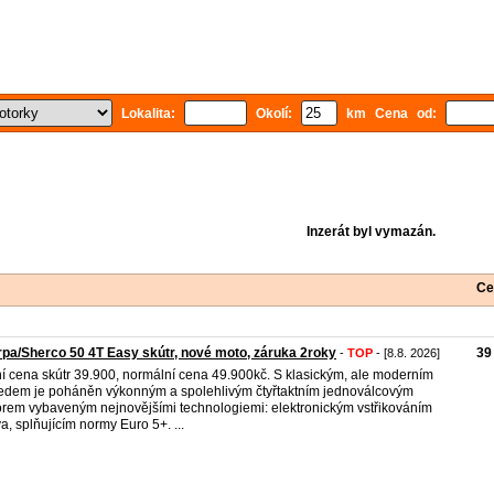
Lokalita:
Okolí:
km Cena od:
Inzerát byl vymazán.
Ce
pa/Sherco 50 4T Easy skútr, nové moto, záruka 2roky
39
-
TOP
- [8.8. 2026]
í cena skútr 39.900, normální cena 49.900kč. S klasickým, ale moderním
edem je poháněn výkonným a spolehlivým čtyřtaktním jednoválcovým
rem vybaveným nejnovějšími technologiemi: elektronickým vstřikováním
va, splňujícím normy Euro 5+. ...