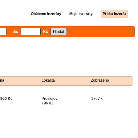
Oblíbené inzeráty
Moje inzeráty
Přidat inzerát
- do:
Kč
na
Lokalita
Zobrazeno
 900 Kč
Prostějov
1707 x
796 01