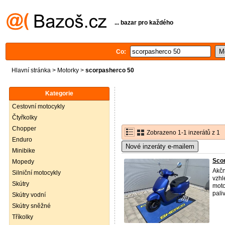
... bazar pro každého
Co:
Hlavní stránka
>
Motorky
>
scorpasherco 50
Kategorie
Cestovní motocykly
Čtyřkolky
Chopper
Zobrazeno 1-1 inzerátů z 1
Enduro
Nové inzeráty e-mailem
Minibike
Scor
Mopedy
Akčn
Silniční motocykly
vzhl
Skútry
moto
pali
Skútry vodní
Skútry sněžné
Tříkolky