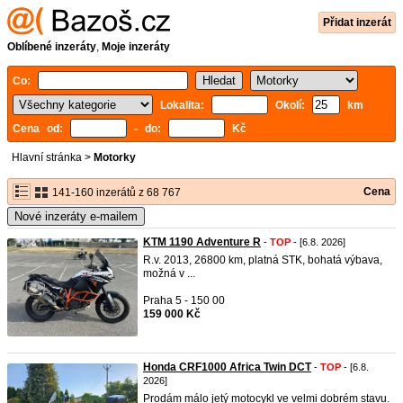
Přidat inzerát
Oblíbené inzeráty
,
Moje inzeráty
Co:
Lokalita:
Okolí:
km
Cena od:
- do:
Kč
Hlavní stránka
>
Motorky
Cena
141-160 inzerátů z 68 767
Nové inzeráty e-mailem
KTM 1190 Adventure R
-
TOP
- [6.8. 2026]
R.v. 2013, 26800 km, platná STK, bohatá výbava,
možná v ...
Praha 5 - 150 00
159 000 Kč
Honda CRF1000 Africa Twin DCT
-
TOP
- [6.8.
2026]
Prodám málo jetý motocykl ve velmi dobrém stavu.