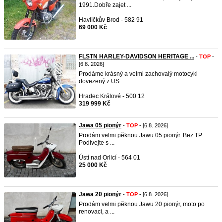
1991.Dobře zajet ...
Havlíčkův Brod - 582 91
69 000 Kč
FLSTN HARLEY-DAVIDSON HERITAGE ...
-
TOP
-
[6.8. 2026]
Prodáme krásný a velmi zachovalý motocykl
dovezený z US ...
Hradec Králové - 500 12
319 999 Kč
Jawa 05 pionýr
-
TOP
- [6.8. 2026]
Prodám velmi pěknou Jawu 05 pionýr. Bez TP.
Podívejte s ...
Ústí nad Orlicí - 564 01
25 000 Kč
Jawa 20 pionýr
-
TOP
- [6.8. 2026]
Prodám velmi pěknou Jawu 20 pionýr, moto po
renovaci, a ...