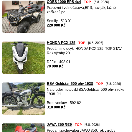
ODES 1000 EPS 4x4
-
TOP
- [6.8. 2026]
Pracovní i volnočasová,EPS, naviják, tažné
zařízení, po ...
Semily - 513 01
220 000 Kč
HONDA PCX 125
-
TOP
- [6.8. 2026]
Prodám motocykl HONDA PCX 125. TOP STAV.
Rok výroby 20 ...
Děčín - 408 01
70 000 Kč
BSA Goldstar 500 ohv 1938
-
TOP
- [6.8. 2026]
Na prodej motocykl BSA Goldstar 500 ohv z roku
1938. Jd ...
Brno venkov - 592 62
310 000 Kč
JAWA 350 /639
-
TOP
- [6.8. 2026]
Prodám zachovalou JAWU 350, rok výroby