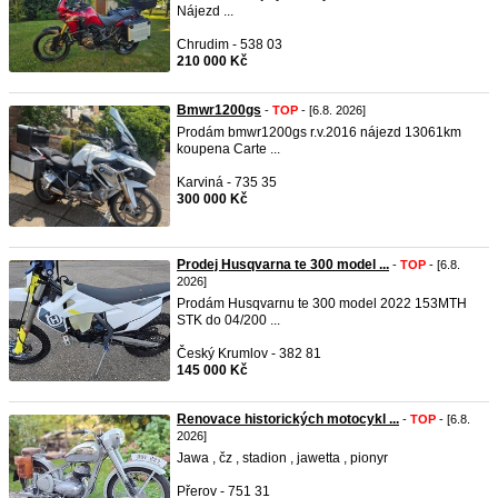
Nájezd ...
Chrudim - 538 03
210 000 Kč
Bmwr1200gs
-
TOP
- [6.8. 2026]
Prodám bmwr1200gs r.v.2016 nájezd 13061km
koupena Carte ...
Karviná - 735 35
300 000 Kč
Prodej Husqvarna te 300 model ...
-
TOP
- [6.8.
2026]
Prodám Husqvarnu te 300 model 2022 153MTH
STK do 04/200 ...
Český Krumlov - 382 81
145 000 Kč
Renovace historických motocykl ...
-
TOP
- [6.8.
2026]
Jawa , čz , stadion , jawetta , pionyr
Přerov - 751 31