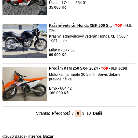
Ústí nad Orlicí - 564 01
35 000 Kč
Krásný veterán Honda XBR 500 S ...
-
TOP
- [6.8.
2026]
Krásný jednoválcový veterán Honda XBR 500 r.
1987, naje ...
Mělník - 277 51
69 000 Kč
Prodám KTM 250 SX-F 2024
-
TOP
- [6.8. 2026]
Motorka má najeto 36.5 mth. Servis dělaný
pravidelně ka ...
Brno - 664 42
160 000 Kč
Stránka:
Předchozí
7
8
9
10
Další
©2026 Bazoš -
Inzerce, Bazar