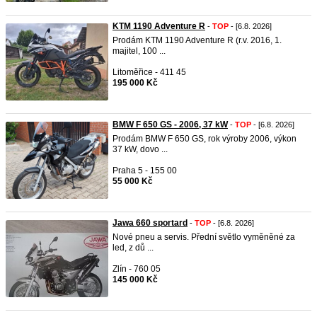
KTM 1190 Adventure R
-
TOP
- [6.8. 2026]
Prodám KTM 1190 Adventure R (r.v. 2016, 1.
majitel, 100 ...
Litoměřice - 411 45
195 000 Kč
BMW F 650 GS - 2006, 37 kW
-
TOP
- [6.8. 2026]
Prodám BMW F 650 GS, rok výroby 2006, výkon
37 kW, dovo ...
Praha 5 - 155 00
55 000 Kč
Jawa 660 sportard
-
TOP
- [6.8. 2026]
Nové pneu a servis. Přední světlo vyměněné za
led, z dů ...
Zlín - 760 05
145 000 Kč