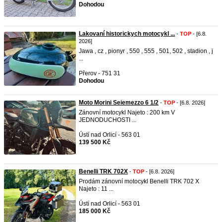
Dohodou
Lakovaní historickych motocykl ...
-
TOP
- [6.8.
2026]
Jawa , cz , pionyr , 550 , 555 , 501, 502 , stadion , j
...
Přerov - 751 31
Dohodou
Moto Morini Seiemezzo 6 1/2
-
TOP
- [6.8. 2026]
Zánovní motocykl Najeto : 200 km V
JEDNODUCHOSTI ...
Ústí nad Orlicí - 563 01
139 500 Kč
Benelli TRK 702X
-
TOP
- [6.8. 2026]
Prodám zánovní motocykl Benelli TRK 702 X
Najeto : 11 ...
Ústí nad Orlicí - 563 01
185 000 Kč